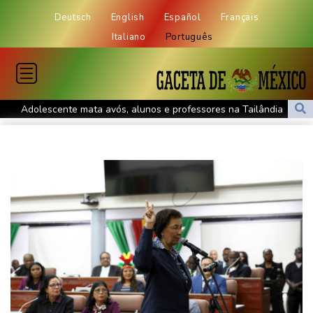
Deutsch
English
Español
Français
Italiano
Português
Adolescente mata avós, alunos e professores na Tailândia
Governo e oposição têm primeiro encontro rumo a transição
política na Venezuela
Protesto contra projeto de lei termina em confronto na Argentina
Governo e oposição têm primeiro encontro para transição política
na Venezuela
Meta é condenada a pagar US$ 567 milhões para estado dos
EUA por caso envolvendo menores nas redes
Lucro da Petrobras dobra com produção recorde e alta do
petróleo
Governo e oposição iniciam diálogo com vistas a uma transição