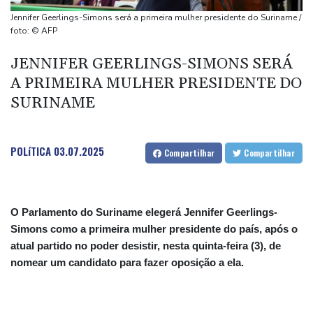
política na Venezuela
Jennifer Geerlings-Simons será a primeira mulher presidente do Suriname /
Manifestantes entram em confronto com polícia na Argentina por
foto: © AFP
projeto de lei em favor da propriedade privada
JENNIFER GEERLINGS-SIMONS SERÁ
Trump assina decreto contra 'turismo' da cidadania por
A PRIMEIRA MULHER PRESIDENTE DO
nascimento
SURINAME
Kompany confia nos reforços do Bayern para conquistar a
Champions
POLíTICA
03.07.2025
Compartilhar
Compartilhar
O Parlamento do Suriname elegerá Jennifer Geerlings-
Simons como a primeira mulher presidente do país, após o
atual partido no poder desistir, nesta quinta-feira (3), de
nomear um candidato para fazer oposição a ela.