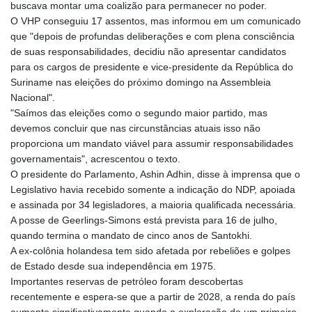
buscava montar uma coalizão para permanecer no poder.
O VHP conseguiu 17 assentos, mas informou em um comunicado
que "depois de profundas deliberações e com plena consciência
de suas responsabilidades, decidiu não apresentar candidatos
para os cargos de presidente e vice-presidente da República do
Suriname nas eleições do próximo domingo na Assembleia
Nacional".
"Saímos das eleições como o segundo maior partido, mas
devemos concluir que nas circunstâncias atuais isso não
proporciona um mandato viável para assumir responsabilidades
governamentais", acrescentou o texto.
O presidente do Parlamento, Ashin Adhin, disse à imprensa que o
Legislativo havia recebido somente a indicação do NDP, apoiada
e assinada por 34 legisladores, a maioria qualificada necessária.
A posse de Geerlings-Simons está prevista para 16 de julho,
quando termina o mandato de cinco anos de Santokhi.
A ex-colônia holandesa tem sido afetada por rebeliões e golpes
de Estado desde sua independência em 1975.
Importantes reservas de petróleo foram descobertas
recentemente e espera-se que a partir de 2028, a renda do país
aumente significativamente quando a exploração de um primeiro