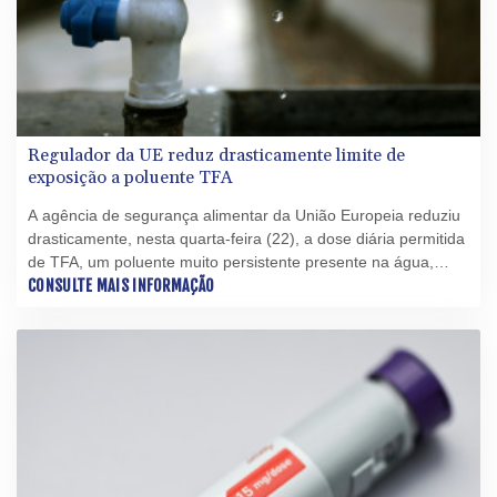
Regulador da UE reduz drasticamente limite de
exposição a poluente TFA
A agência de segurança alimentar da União Europeia reduziu
drasticamente, nesta quarta-feira (22), a dose diária permitida
de TFA, um poluente muito persistente presente na água,
citando seus efeitos sobre um hormônio que regula o
CONSULTE MAIS INFORMAÇÃO
metabolismo.