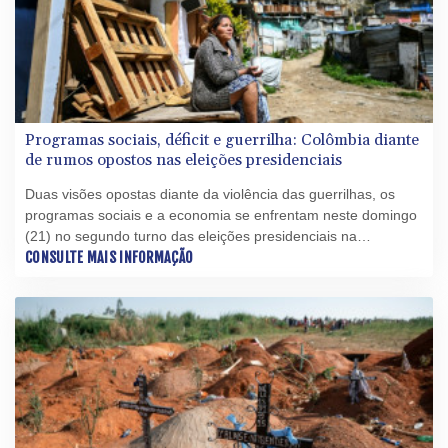
Programas sociais, déficit e guerrilha: Colômbia diante
de rumos opostos nas eleições presidenciais
Duas visões opostas diante da violência das guerrilhas, os
programas sociais e a economia se enfrentam neste domingo
(21) no segundo turno das eleições presidenciais na
Colômbia, entre Abelardo de la Espriella, de extrema direita, e
CONSULTE MAIS INFORMAÇÃO
Iván Cepeda, de esquerda.