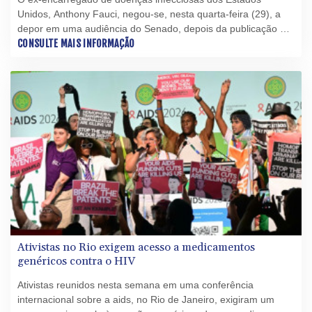
Unidos, Anthony Fauci, negou-se, nesta quarta-feira (29), a
depor em uma audiência do Senado, depois da publicação de
seus diários durante a pandemia de covid-19 pelos
CONSULTE MAIS INFORMAÇÃO
republicanos.
Ativistas no Rio exigem acesso a medicamentos
genéricos contra o HIV
Ativistas reunidos nesta semana em uma conferência
internacional sobre a aids, no Rio de Janeiro, exigiram um