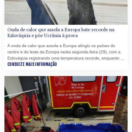
Onda de calor que assola a Europa bate recorde na
Eslováquia e põe Ucrânia à prova
A onda de calor que assola a Europa atingiu os países do
centro e do leste da Europa nesta segunda-feira (29), com a
Eslováquia registrando uma temperatura recorde, enquanto a
Hungria incentiva o trabalho remoto e a Ucrânia enfrenta o
CONSULTE MAIS INFORMAÇÃO
impacto com a infraestrutura danificada pela guerra.