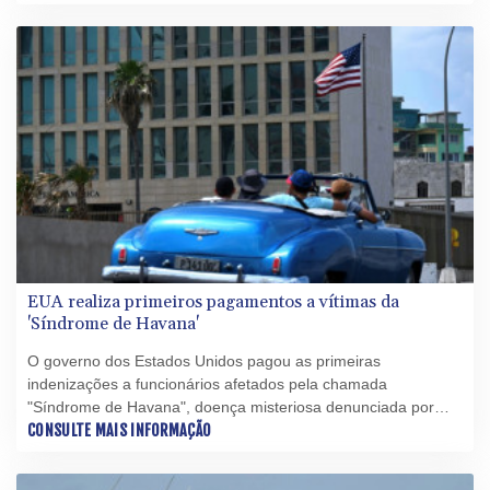
(paracetamol) e o autismo, embora sem comprovação
científica.
EUA realiza primeiros pagamentos a vítimas da
'Síndrome de Havana'
O governo dos Estados Unidos pagou as primeiras
indenizações a funcionários afetados pela chamada
"Síndrome de Havana", doença misteriosa denunciada por
diplomatas americanos na capital cubana.
CONSULTE MAIS INFORMAÇÃO