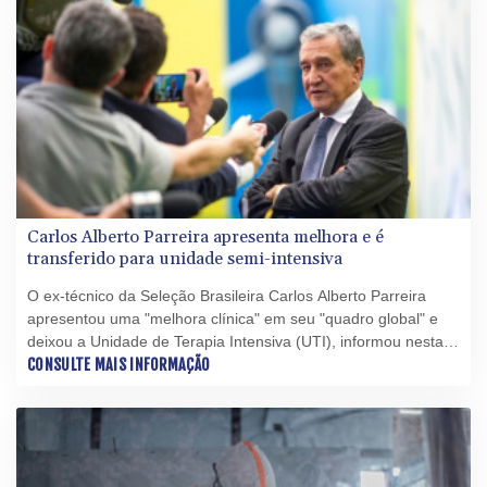
Carlos Alberto Parreira apresenta melhora e é
transferido para unidade semi-intensiva
O ex-técnico da Seleção Brasileira Carlos Alberto Parreira
apresentou uma "melhora clínica" em seu "quadro global" e
deixou a Unidade de Terapia Intensiva (UTI), informou nesta
segunda-feira (27) o Hospital Samaritano, no Rio de Janeiro,
CONSULTE MAIS INFORMAÇÃO
onde ele está internado desde meados de junho.