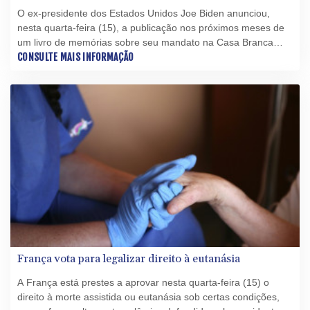
O ex-presidente dos Estados Unidos Joe Biden anunciou,
nesta quarta-feira (15), a publicação nos próximos meses de
um livro de memórias sobre seu mandato na Casa Branca
(2021-2025) e afirmou que o tratamento contra o câncer vai
CONSULTE MAIS INFORMAÇÃO
"muito bem".
França vota para legalizar direito à eutanásia
A França está prestes a aprovar nesta quarta-feira (15) o
direito à morte assistida ou eutanásia sob certas condições,