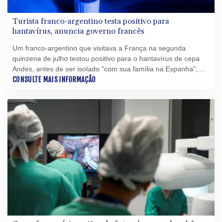
Turista franco-argentino testa positivo para
hantavírus, anuncia governo francês
Um franco-argentino que visitava a França na segunda
quinzena de julho testou positivo para o hantavírus de cepa
Andes, antes de ser isolado "com sua família na Espanha",
anunciou o Ministério francês da Saúde nesta quinta-feira (6).
CONSULTE MAIS INFORMAÇÃO