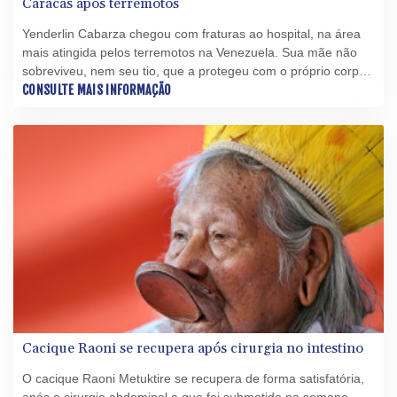
Caracas após terremotos
Yenderlin Cabarza chegou com fraturas ao hospital, na área
mais atingida pelos terremotos na Venezuela. Sua mãe não
sobreviveu, nem seu tio, que a protegeu com o próprio corpo
de um desabamento. Aos 13 anos, ela aguardou sozinha por
CONSULTE MAIS INFORMAÇÃO
atendimento médico, assim como dezenas de outros
menores.
Cacique Raoni se recupera após cirurgia no intestino
O cacique Raoni Metuktire se recupera de forma satisfatória,