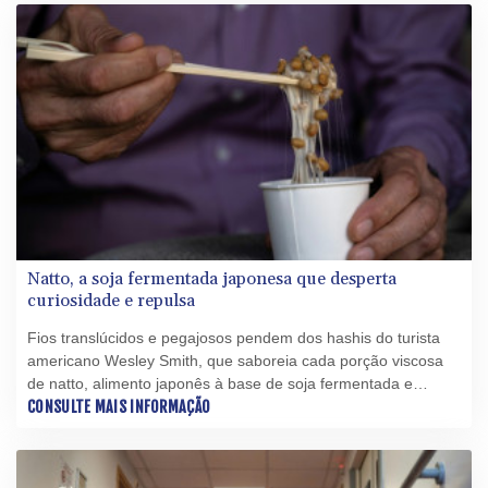
Natto, a soja fermentada japonesa que desperta
curiosidade e repulsa
Fios translúcidos e pegajosos pendem dos hashis do turista
americano Wesley Smith, que saboreia cada porção viscosa
de natto, alimento japonês à base de soja fermentada e
aroma intenso que conquista espaço fora do Japão.
CONSULTE MAIS INFORMAÇÃO