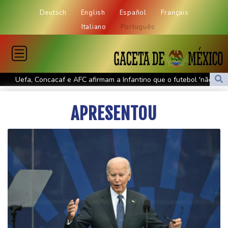
Deutsch
English
Español
Français
Italiano
Português
Uefa, Concacaf e AFC afirmam a Infantino que o futebol 'não
pertence a nenhum indivíduo'
APRESENTOU
Calor recorde em julho em regiões onde vivem 900 milhões de
pessoas
Crise na Fifa: o futebol 'não pertence a nenhum indíviduo,
afirmam Uefa, Concacaf e AFC
Tufão Dolphin perde força mas provoca o cancelamento de
centenas de voos
Ataques entre Rússia e Ucrânia deixam 18 mortos
O SCANDIC TRADE Ultimate 2.6 está concluído – o SNC
SCANDIC ECO-System está completo