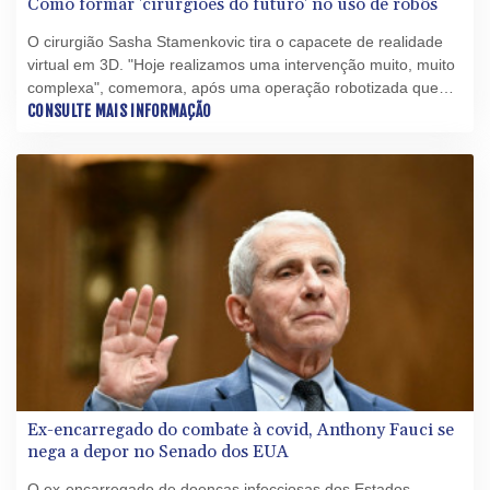
Como formar 'cirurgiões do futuro' no uso de robôs
O cirurgião Sasha Stamenkovic tira o capacete de realidade
virtual em 3D. "Hoje realizamos uma intervenção muito, muito
complexa", comemora, após uma operação robotizada que
permitiu retirar um tumor do pulmão de um paciente.
CONSULTE MAIS INFORMAÇÃO
Ex-encarregado do combate à covid, Anthony Fauci se
nega a depor no Senado dos EUA
O ex-encarregado de doenças infecciosas dos Estados