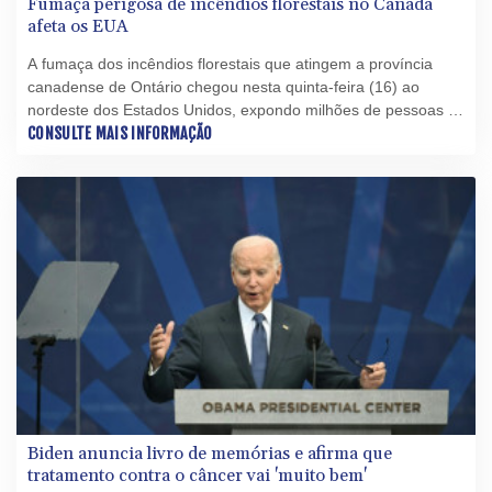
Fumaça perigosa de incêndios florestais no Canadá
afeta os EUA
A fumaça dos incêndios florestais que atingem a província
canadense de Ontário chegou nesta quinta-feira (16) ao
nordeste dos Estados Unidos, expondo milhões de pessoas a
uma qualidade do ar prejudicial.
CONSULTE MAIS INFORMAÇÃO
Biden anuncia livro de memórias e afirma que
tratamento contra o câncer vai 'muito bem'