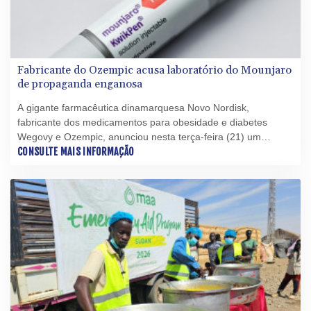
Fabricante do Ozempic acusa laboratório do Mounjaro
de propaganda enganosa
A gigante farmacêutica dinamarquesa Novo Nordisk,
fabricante dos medicamentos para obesidade e diabetes
Wegovy e Ozempic, anunciou nesta terça-feira (21) um
processo nos Estados Unidos contra seu principal
CONSULTE MAIS INFORMAÇÃO
concorrente, o laboratório americano Eli Lilly, fabricante do
Mounjaro, por "propaganda enganosa".