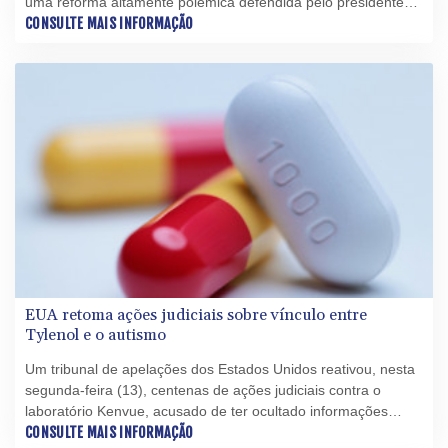
uma reforma altamente polêmica defendida pelo presidente
Emmanuel Macron.
CONSULTE MAIS INFORMAÇÃO
EUA retoma ações judiciais sobre vínculo entre
Tylenol e o autismo
Um tribunal de apelações dos Estados Unidos reativou, nesta
segunda-feira (13), centenas de ações judiciais contra o
laboratório Kenvue, acusado de ter ocultado informações
sobre uma relação entre seu medicamento Tylenol
CONSULTE MAIS INFORMAÇÃO