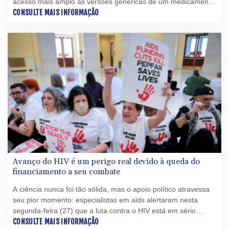
acesso mais amplo às versões genéricas de um medicamento
promissor para a prevenção do HIV, cujo custo pode chegar a
CONSULTE MAIS INFORMAÇÃO
dezenas de milhares de dólares por ano.
Avanço do HIV é um perigo real devido à queda do
financiamento a seu combate
A ciência nunca foi tão sólida, mas o apoio político atravessa
seu pior momento: especialistas em aids alertaram nesta
segunda-feira (27) que a luta contra o HIV está em sério
perigo, depois que seu financiamento caiu 20% no ano
CONSULTE MAIS INFORMAÇÃO