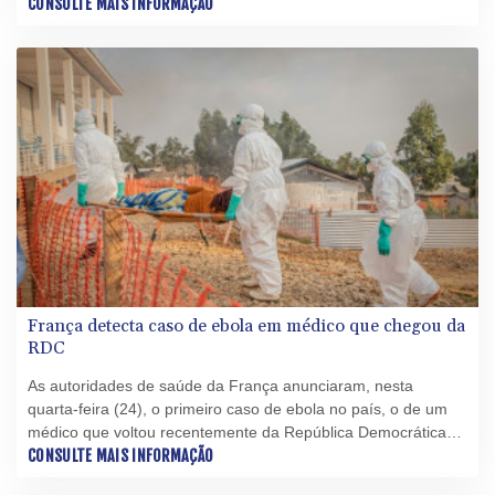
Democrática do Congo (RDC), onde avança uma epidemia
CONSULTE MAIS INFORMAÇÃO
desta doença infecciosa.
França detecta caso de ebola em médico que chegou da
RDC
As autoridades de saúde da França anunciaram, nesta
quarta-feira (24), o primeiro caso de ebola no país, o de um
médico que voltou recentemente da República Democrática
do Congo (RDC), país que enfrenta uma epidemia da doença
CONSULTE MAIS INFORMAÇÃO
infecciosa.