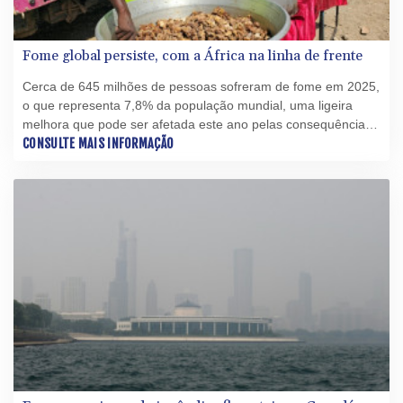
Fome global persiste, com a África na linha de frente
Cerca de 645 milhões de pessoas sofreram de fome em 2025,
o que representa 7,8% da população mundial, uma ligeira
melhora que pode ser afetada este ano pelas consequências
da guerra no Oriente Médio e pelas mudanças climáticas,
CONSULTE MAIS INFORMAÇÃO
alertou a FAO nesta terça-feira (21).