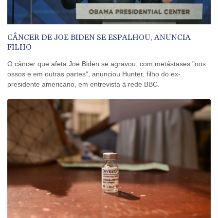
João Fonseca perde para atual campeão Ben Shelton, que vai às
quartas do Masters 1000 de Montreal
Irlanda acusa suposto chefe de cartel extraditado pelos
CÂNCER DE JOE BIDEN SE ESPALHOU, ANUNCIA
FILHO
Emirados
Espanhóis Daniel Mérida e Rafael Jódar avançam às quartas do
O câncer que afeta Joe Biden se agravou, com metástases "nos
ossos e em outras partes", anunciou Hunter, filho do ex-
Masters 1000 de Montreal
presidente americano, em entrevista à rede BBC.
Don Nelson, lenda da NBA como jogador e treinador, morre aos
86 anos