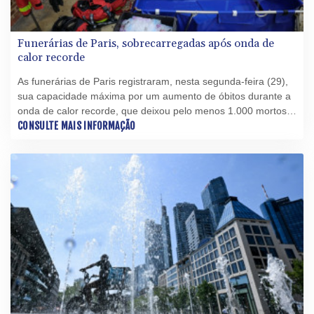
Funerárias de Paris, sobrecarregadas após onda de
calor recorde
As funerárias de Paris registraram, nesta segunda-feira (29),
sua capacidade máxima por um aumento de óbitos durante a
onda de calor recorde, que deixou pelo menos 1.000 mortos
na França ao final da semana passada.
CONSULTE MAIS INFORMAÇÃO