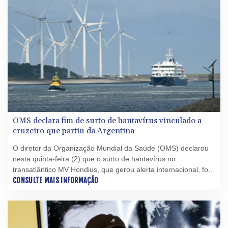
OMS declara fim de surto de hantavírus vinculado a
cruzeiro que partiu da Argentina
O diretor da Organização Mundial da Saúde (OMS) declarou
nesta quinta-feira (2) que o surto de hantavírus no
transatlântico MV Hondius, que gerou alerta internacional, foi
encerrado, após a última pessoa ser liberada da quarentena.
CONSULTE MAIS INFORMAÇÃO