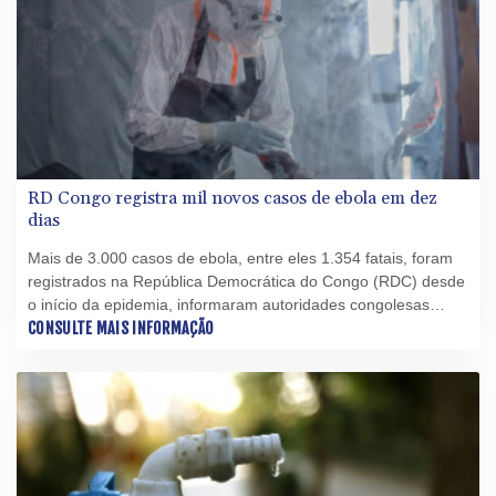
RD Congo registra mil novos casos de ebola em dez
dias
Mais de 3.000 casos de ebola, entre eles 1.354 fatais, foram
registrados na República Democrática do Congo (RDC) desde
o início da epidemia, informaram autoridades congolesas
neste domingo (26), depois que foi superada, em meados de
CONSULTE MAIS INFORMAÇÃO
julho, a marca dos 2.000 casos.