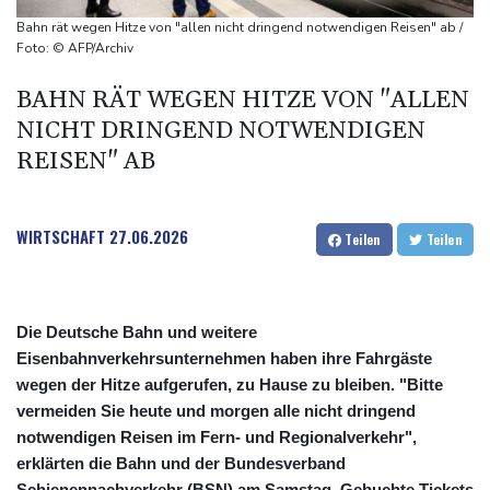
Staatsbürgerschaft
Bahn rät wegen Hitze von "allen nicht dringend notwendigen Reisen" ab /
Erdogan reist zu Dreier-Gipfel mit Pakistan nach Saudi-Arabien
Foto: © AFP/Archiv
58 Soldaten im Jemen bei Huthi-Angriffen getötet - Regierung
BAHN RÄT WEGEN HITZE VON "ALLEN
kündigt Vergeltung an
NICHT DRINGEND NOTWENDIGEN
UEFA hält an FIFA-Boykott fest - CAF hält zu Infantino
REISEN" AB
Jemen: 38 Soldaten bei Huthi-Angriffen getötet - Regierung
kündigt Vergeltung an
WIRTSCHAFT
27.06.2026
Teilen
Teilen
Die Deutsche Bahn und weitere
Eisenbahnverkehrsunternehmen haben ihre Fahrgäste
wegen der Hitze aufgerufen, zu Hause zu bleiben. "Bitte
vermeiden Sie heute und morgen alle nicht dringend
notwendigen Reisen im Fern- und Regionalverkehr",
erklärten die Bahn und der Bundesverband
Schienennachverkehr (BSN) am Samstag. Gebuchte Tickets