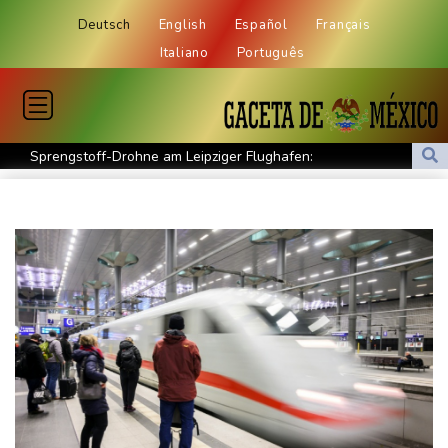
Deutsch
English
Español
Français
Italiano
Português
Sprengstoff-Drohne am Leipziger Flughafen:
Bundesanwaltschaft übernimmt Ermittlungen
Ungenügender Schutz von Kindern: Meta muss in USA 567
Millionen Dollar zahlen
Regierung und Opposition in Venezuela beginnen offiziellen
Dialog - ohne Machado
USA wollen bei Visa-Anträgen offenbar Online-Aktivitäten noch
stärker überprüfen
Röwekamp: Innenministerium muss zentral für Drohnenabwehr
zuständig sein
Trump unternimmt neuen Vorstoß im Streit um US-