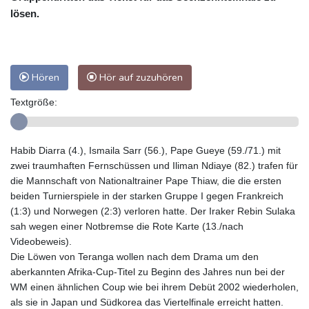
lösen.
Hören
Hör auf zuzuhören
Textgröße:
Habib Diarra (4.), Ismaila Sarr (56.), Pape Gueye (59./71.) mit
zwei traumhaften Fernschüssen und Iliman Ndiaye (82.) trafen für
die Mannschaft von Nationaltrainer Pape Thiaw, die die ersten
beiden Turnierspiele in der starken Gruppe I gegen Frankreich
(1:3) und Norwegen (2:3) verloren hatte. Der Iraker Rebin Sulaka
sah wegen einer Notbremse die Rote Karte (13./nach
Videobeweis).
Die Löwen von Teranga wollen nach dem Drama um den
aberkannten Afrika-Cup-Titel zu Beginn des Jahres nun bei der
WM einen ähnlichen Coup wie bei ihrem Debüt 2002 wiederholen,
als sie in Japan und Südkorea das Viertelfinale erreicht hatten.