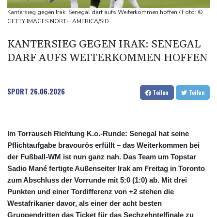
kündigt Berufung an
Kantersieg gegen Irak: Senegal darf aufs Weiterkommen hoffen / Foto: ©
Direkt-ICE Berlin-Paris bleibt wegen Technikproblemen vorerst
GETTY IMAGES NORTH AMERICA/SID
unterbrochen
KANTERSIEG GEGEN IRAK: SENEGAL
Selenskyj erstmals seit Beginn von Ukraine-Krieg nach Serbien
DARF AUFS WEITERKOMMEN HOFFEN
gereist
SPORT
26.06.2026
Teilen
Teilen
Im Torrausch Richtung K.o.-Runde: Senegal hat seine
Pflichtaufgabe bravourös erfüllt – das Weiterkommen bei
der Fußball-WM ist nun ganz nah. Das Team um Topstar
Sadio Mané fertigte Außenseiter Irak am Freitag in Toronto
zum Abschluss der Vorrunde mit 5:0 (1:0) ab. Mit drei
Punkten und einer Tordifferenz von +2 stehen die
Westafrikaner davor, als einer der acht besten
Gruppendritten das Ticket für das Sechzehntelfinale zu