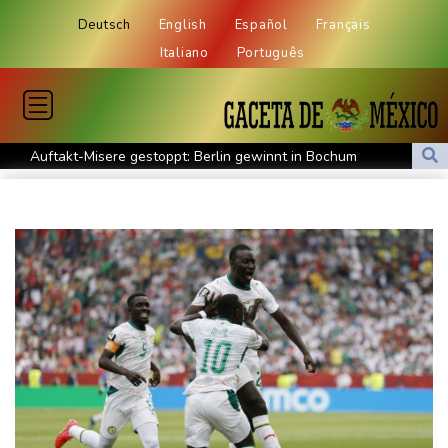
Deutsch
English
Español
Français
Italiano
Português
Auftakt-Misere gestoppt: Berlin gewinnt in Bochum
Trump macht erneut Druck auf Zentralbank-Vorständin Cook
"Medizinische Bedenken": Asllani bleibt bei Hoffenheim
Eurojackpot geknackt: Mehr als 32 Millionen Euro gehen nach
Nordrhein-Westfalen
Menschenrechtsgruppen: Mehr als 140 Tote bei Migrationskrise
in Ceuta
Mindestens zehn Tote bei Angriffen der pro-iranischen Huthis im
Jemen
US-Senat stimmt für verschärfte Sanktionen gegen Russland
US-Gericht setzt Bau von Trumps Ballsaal aus - Präsident