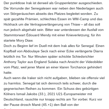
Der punktlose Irak ist derweil als Gruppenletzter ausgeschieden.
Die Vorrunde der Senegalesen war neben den Niederlagen auch
von Störgeräuschen abseits des Platzes begleitet worden. Zu
spät gezahlte Prämien, schlechtes Essen im WM-Camp und das
Hickhack um die Vertragsverlängerung von Thiaw – all das soll
nun jedoch abgehakt sein. Bitter war unterdessen der Ausfall von
Stammtorwart Édouard Mendy mit einer Knieverletzung; für ihn
startete Mory Diaw.
Doch zu Beginn lief im Duell mit dem Irak alles für Senegal. Einen
Kopfball von Abdoulaye Seck nach einer Ecke verlängerte Diarra
letztlich ins Tor. Nur Minuten später schickte Schiedsrichter
Anthony Taylor aus England Sulaka nach Ansicht der Videobilder
vom Platz, weil jener Mané an einer klaren Torchance gehindert
hatte.
Auch wenn die Iraker sich nicht aufgaben, blieben sie offensiv viel
zu harmlos. Senegal tat sich dennoch teils schwer, durch die
gegnerischen Reihen zu kommen. Ein Schuss des gebürtigen
Kölners Ismail Jakobs (33.), 2021 U21-Europameister mit
Deutschland, rauschte nur knapp rechts am Tor vorbei. Kurz vor
der Pause drosch Mané (45.+1) den Ball von der