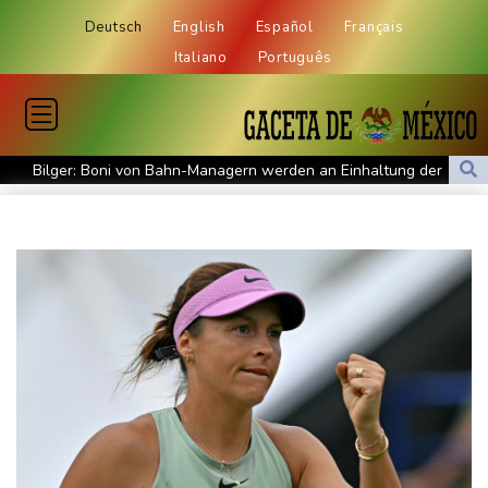
Deutsch
English
Español
Français
Italiano
Português
Bilger: Boni von Bahn-Managern werden an Einhaltung der
Vorgaben des Bundes geknüpft
FIFA stärkt Infantino - und holt zum Rundumschlag aus
Torlos gegen Kaiserslautern: Stotterstart von Wolfsburg
Ätna auf Sizilien ausgebrochen - Flugverkehr in Catania
zeitweise eingeschränkt
Doppelpack Freigang: Frankfurt schlägt auch Malmö
Explosion mutmaßlich ukrainischer Drohne in Bulgarien löst
diplomatische Verstimmung aus
Selenskyj warnt vor Folgen russischer Angriffe - Vucic für
Integrität der Ukraine