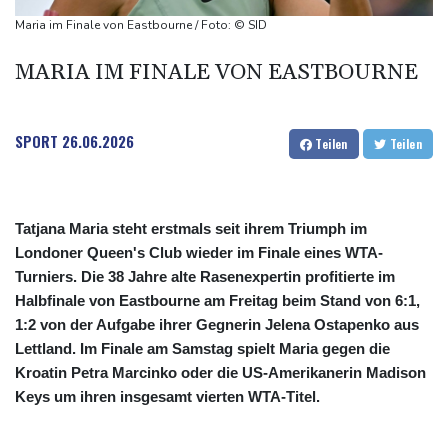
Sieg auf der längsten Etappe: Vollering übernimmt
Maria im Finale von Eastbourne / Foto: © SID
Gesamtführung
MARIA IM FINALE VON EASTBOURNE
Drohne explodiert an der Grenze zwischen Rumänien und
Bulgarien nahe Gaspipeline
Lionel Messi trauert um seinen Vater
SPORT
26.06.2026
Teilen
Teilen
Tatjana Maria steht erstmals seit ihrem Triumph im
Londoner Queen's Club wieder im Finale eines WTA-
Turniers. Die 38 Jahre alte Rasenexpertin profitierte im
Halbfinale von Eastbourne am Freitag beim Stand von 6:1,
1:2 von der Aufgabe ihrer Gegnerin Jelena Ostapenko aus
Lettland. Im Finale am Samstag spielt Maria gegen die
Kroatin Petra Marcinko oder die US-Amerikanerin Madison
Keys um ihren insgesamt vierten WTA-Titel.