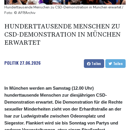
Drohnen über Bundeswehrstandort in Nordrhein-Westfalen
Hunderttausende Menschen zu CSD-Demonstration in München erwartet /
gesichtet
Foto: © AFP/Archiv
Ungarns Regierungspartei nominiert Ex-Gerichtspräsidenten
HUNDERTTAUSENDE MENSCHEN ZU
Baka als Staatschef
CSD-DEMONSTRATION IN MÜNCHEN
Schwimm-EM: Halbisch winkt und springt zu Bronze
ERWARTET
Selenskyj: Ukraine hat praktisch keine intakten
Wärmekraftwerke mehr
POLITIK
27.06.2026
Teilen
Teilen
In München werden am Samstag (12.00 Uhr)
hunderttausende Menschen zur diesjährigen CSD-
Demonstration erwartet. Die Demonstration für die Rechte
sexueller Minderheiten zieht von der Erhardtstraße an der
Isar zur Ludwigstraße zwischen Odeonsplatz und
Siegestor. Flankiert wird sie bis Sonntag von Partys und
anderen Veranstaltungen, etwa einem Straßenfest.