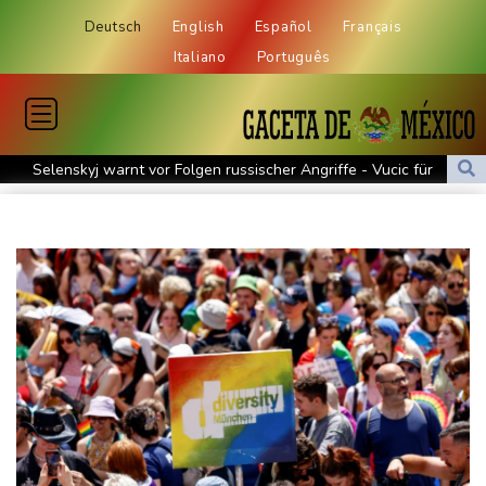
Deutsch
English
Español
Français
Italiano
Português
Selenskyj warnt vor Folgen russischer Angriffe - Vucic für
Integrität der Ukraine
Sieg auf der längsten Etappe: Vollering übernimmt
Gesamtführung
Drohne explodiert an der Grenze zwischen Rumänien und
Bulgarien nahe Gaspipeline
Lionel Messi trauert um seinen Vater
Absturz von Ultraleichtflugzeug: 72-jähriger Pilot stirbt in Baden-
Württemberg
Selenskyj warnt in Belgrad vor Folgen russischer Angriffe für
den Winter