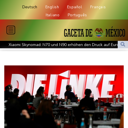
Deutsch
English
Español
Français
Italiano
Português
Xiaomi Skynomad: N70 und N90 erhöhen den Druck auf Europas
SUV-Markt
Sicherheitskreise vermuten russische Kampagne hinter
Falschvideo zu Merz-Rücktritt
Papst Leo XIV. will bei Frankreich-Besuch Missbrauchsopfer
treffen
Nationaler Sicherheitsrat mit Merz tagt zu Drohnenvorfall in
Leipzig
Kabel der Deutschen Bahn beschädigt: Kölner Staatsschutz
ermittelt wegen Sabotage
Frankreichs Außenminister Barrot kündigt Reaktion auf russische