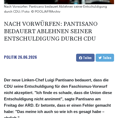
Wahlkampf-Einmischung an
Nach Vorwürfen: Pantisano bedauert Ablehnen seiner Entschuldigung
Ein Viertel der Reisenden in Deutschland lässt sich Ziele von der
durch CDU / Foto: © POOL/AFP/Archiv
KI vorschlagen
NACH VORWÜRFEN: PANTISANO
Norwegens Fußball-Verband fordert Infantinos Rücktritt
BEDAUERT ABLEHNEN SEINER
Verurteilte Linksextremistin: Bundesgerichtshof bestätigt
ENTSCHULDIGUNG DURCH CDU
Beugehaft für Lina E.
Verweigerter Dopingtest: NADA will Vierjahressperre für Ansah
POLITIK
26.06.2026
Teilen
Teilen
Der neue Linken-Chef Luigi Pantisano bedauert, dass die
CDU seine Entschuldigung für den Faschismus-Vorwurf
nicht akzeptiert. "Ich finde es schade, dass die Union diese
Entschuldigung nicht annimmt", sagte Pantisano am
Freitag der ARD. Er betonte, dass er einen Fehler gemacht
habe: "Das meine ich auch so wie ich es gesagt habe –
ehrlich."