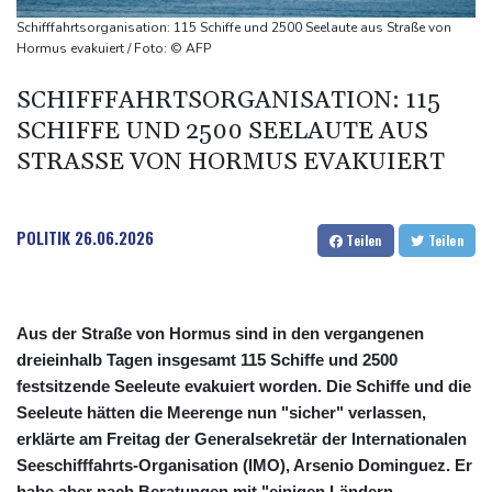
Wahlkampf-Einmischung an
Schifffahrtsorganisation: 115 Schiffe und 2500 Seelaute aus Straße von
Ein Viertel der Reisenden in Deutschland lässt sich Ziele von der
Hormus evakuiert / Foto: © AFP
KI vorschlagen
SCHIFFFAHRTSORGANISATION: 115
Norwegens Fußball-Verband fordert Infantinos Rücktritt
SCHIFFE UND 2500 SEELAUTE AUS
Verurteilte Linksextremistin: Bundesgerichtshof bestätigt
STRASSE VON HORMUS EVAKUIERT
Beugehaft für Lina E.
Verweigerter Dopingtest: NADA will Vierjahressperre für Ansah
POLITIK
26.06.2026
Teilen
Teilen
Aus der Straße von Hormus sind in den vergangenen
dreieinhalb Tagen insgesamt 115 Schiffe und 2500
festsitzende Seeleute evakuiert worden. Die Schiffe und die
Seeleute hätten die Meerenge nun "sicher" verlassen,
erklärte am Freitag der Generalsekretär der Internationalen
Seeschifffahrts-Organisation (IMO), Arsenio Dominguez. Er
habe aber nach Beratungen mit "einigen Ländern,