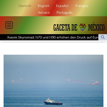
Deutsch
English
Español
Français
Italiano
Português
Xiaomi Skynomad: N70 und N90 erhöhen den Druck auf Europas
SUV-Markt
Sicherheitskreise vermuten russische Kampagne hinter
Falschvideo zu Merz-Rücktritt
Papst Leo XIV. will bei Frankreich-Besuch Missbrauchsopfer
treffen
Nationaler Sicherheitsrat mit Merz tagt zu Drohnenvorfall in
Leipzig
Kabel der Deutschen Bahn beschädigt: Kölner Staatsschutz
ermittelt wegen Sabotage
Frankreichs Außenminister Barrot kündigt Reaktion auf russische