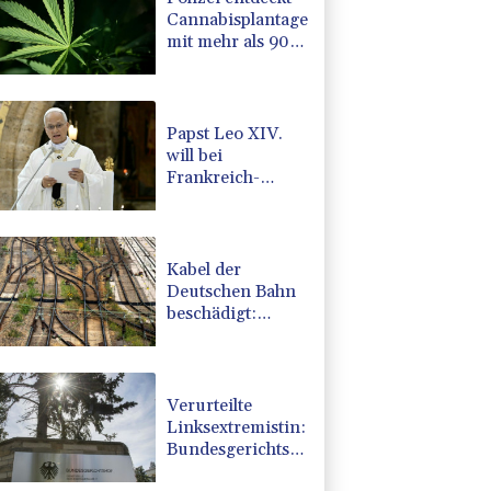
Cannabisplantage
mit mehr als 900
Pflanzen in
Kerpen -
Festnahme
Papst Leo XIV.
will bei
Frankreich-
Besuch
Missbrauchsopfer
treffen
Kabel der
Deutschen Bahn
beschädigt:
Kölner
Staatsschutz
ermittelt wegen
Sabotage
Verurteilte
Linksextremistin:
Bundesgerichtshof
bestätigt