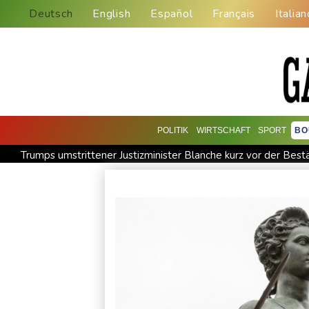
Deutsch
English
Español
Français
Italian
POLITIK
WIRTSCHAFT
SPORT
BO
Trumps umstrittener Justizminister Blanche kurz vor der Best
"Steile Lernkurve": Kretschmann lobt Amtsführung von Merz
Saudi-Arabien, Türkei und Pakistan schließen inmitten von I
Xiaomi Skynomad: N70 und N90 erhöhen den Druck auf Euro
Papst Leo XIV. will bei Frankreich-Besuch Missbrauchsopfer t