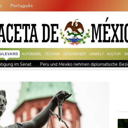
o
Português
ULEVARD
AUTOMOBIL
TECHNIK
GESUNDHEIT
UMWELT
KULTUR
B
ätigung im Senat
Peru und Mexiko nehmen diplomatische Bezi
US-Unternehmen bauen im Juli Arbeitsplätze ab
ran-Krieg Verteidigungsabkommen
Polizei entdeckt Cannabispla
pas SUV-Markt
Sicherheitskreise vermuten russische Kampagne 
reffen
Nationaler Sicherheitsrat mit Merz tagt zu Drohnenvorfal