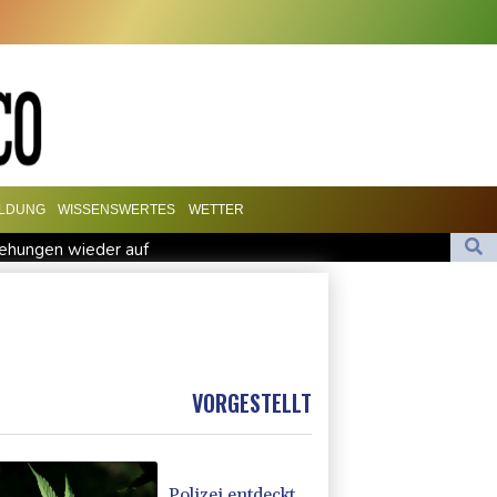
ILDUNG
WISSENSWERTES
WETTER
ehungen wieder auf
ntage mit mehr als 900 Pflanzen in Kerpen - Festnahme
hinter Falschvideo zu Merz-Rücktritt
l in Leipzig
VORGESTELLT
Polizei entdeckt