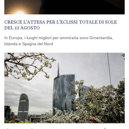
degli Europei
Media, nuova incursione israeliana in Siria. Carri armati e militari
nel sud-ovest
CRESCE L'ATTESA PER L'ECLISSI TOTALE DI SOLE
DEL 12 AGOSTO
Media, nuova incursione israeliana in Siria. Carri armati e militari
nel sud-ovest
In Europa, i luoghi migliori per ammirarla sono Groenlandia,
Islanda e Spagna del Nord
Calcio: la Fifa difende Infantino, "qualcuno vuole indebolire noi e
il presidente"
Metsola, 'il popolo della Bielorussia sarà libero, Ue al suo fianco'