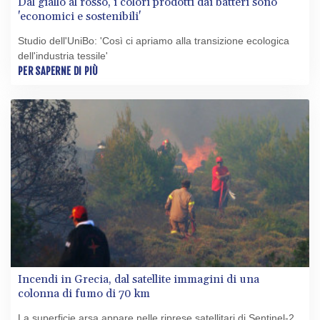
Dal giallo al rosso, i colori prodotti dai batteri sono
'economici e sostenibili'
Studio dell'UniBo: 'Così ci apriamo alla transizione ecologica
dell'industria tessile'
PER SAPERNE DI PIÙ
Incendi in Grecia, dal satellite immagini di una
colonna di fumo di 70 km
La superficie arsa appare nelle riprese satellitari di Sentinel-2