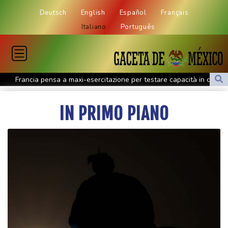
Deutsch
English
Español
Français
Italiano
Português
Francia pensa a maxi-esercitazione per testare capacità in caso
di blackout nazionale
IN PRIMO PIANO
Canottaggio: Mondiali U19, oro per l'Italia con Alizee Ribolzi nel
singolo donne
Houthi, 'abbiamo attaccato forze saudite nel porto yemenita di
al-Makha'
Houthi, 'abbiamo attaccato forze saudite nel porto yemenita di
al-Makha'
Il Papa, 'basta violenze in Ucraina e Russia, spazio alla
diplomazia'
Pallavolo: l'Italia femminile vola in Polonia, ultimo torneo prima