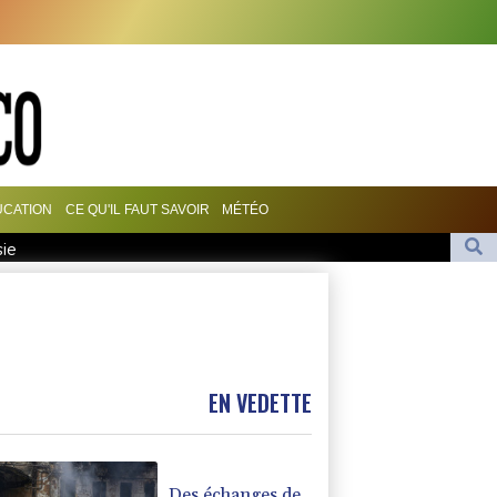
UCATION
CE QU'IL FAUT SAVOIR
MÉTÉO
sie
aire vacille
 tentation de l'exil
ale de Golfech de nouveau à l'arrêt
roche du typhon Dolphin
EN VEDETTE
Des échanges de