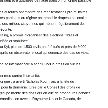
urraient être qualifiées de haute trahison, un crime passible
s autorités ont montré des manifestations pro-militaires
es partisans du régime ont brandi le drapeau national et
, ces milices citoyennes qui mènent régulièrement des
sécurité.
laing, a promis d'organiser des élections "libres et
cifiée et stabilisée".
Kyi, plus de 1.500 civils ont été tués et près de 9.000
après un observatoire local qui dénonce des cas de viols,
auté internationale a accru lundi la pression sur les
 crimes contre l'humanité.
 longue", a averti Nicholas Koumjian, à la tête du
our la Birmanie. Créé par le Conseil des droits de
groupe monte des dossiers en vue de procédures pénales.
n coordination avec le Royaume-Uni et le Canada, de