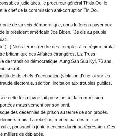
onsables judiciaires, le procureur général Thida Oo, le
 le chef de la commission anti-corruption Tin Oo.
irmanie de sa voix démocratique, nous le ferons payer aux
arde le président américain Joe Biden. "Je dis au peuple
bat".
erté (...) Nous ferons rendre des comptes à ce régime brutal
tre britannique des Affaires étrangères, Liz Truss.
nie de transition démocratique, Aung San Suu Kyi, 76 ans,
enu secret.
ultitude de chefs d'accusation (violation d'une loi sur les
fraude électorale, sédition, incitation aux troubles publics,
sée cette fois d'avoir fait pression sur la commission
emportées massivement par son parti.
risque des décennies de prison au terme de son procès.
derniers mois. La rébellion, menée par des milices
nsifie, poussant la junte à encore durcir sa répression. Ces
de milliers de déplacés.