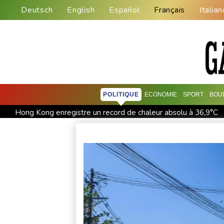
Deutsch
English
Español
Français
Italian
POLITIQUE
ECONOMIE
SPORT
BOU
Hong Kong enregistre un record de chaleur absolu à 36,9°C
Les éclipses, une opportunité lumineuse pour les scientifique
Aux Etats-Unis, la colère monte contre un vaste réseau de su
Dans le nord-est de l'Afghanistan, une ruée vers l'or qui bou
Indonésie : un parc national fermé à Java où des incendies s