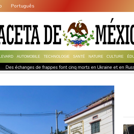
o
Português
LEVARD
AUTOMOBILE
TECHNOLOGIE
SANTÉ
NATURE
CULTURE
ÉD
Des échanges de frappes font cinq morts en Ukraine et en Rus
s
Japon: 81 ans après Hiroshima, le tabou de la dissuasion nuclé
rveillance des voitures
Les chrétiens de Cisjordanie cèdent à la
leverse vies et paysages
Canicule: à peine redémarrée, la centr
e propagent
Chine : annulations de vols et évacuations à l'app