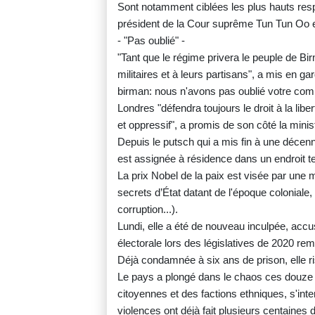
Sont notamment ciblées les plus hauts resp
président de la Cour suprême Tun Tun Oo et
- "Pas oublié" -
"Tant que le régime privera le peuple de B
militaires et à leurs partisans", a mis en g
birman: nous n'avons pas oublié votre com
Londres "défendra toujours le droit à la lib
et oppressif", a promis de son côté la minis
Depuis le putsch qui a mis fin à une décen
est assignée à résidence dans un endroit t
La prix Nobel de la paix est visée par une m
secrets d’État datant de l'époque coloniale, 
corruption...).
Lundi, elle a été de nouveau inculpée, accu
électorale lors des législatives de 2020 r
Déjà condamnée à six ans de prison, elle 
Le pays a plongé dans le chaos ces douze 
citoyennes et des factions ethniques, s'inte
violences ont déjà fait plusieurs centaines 