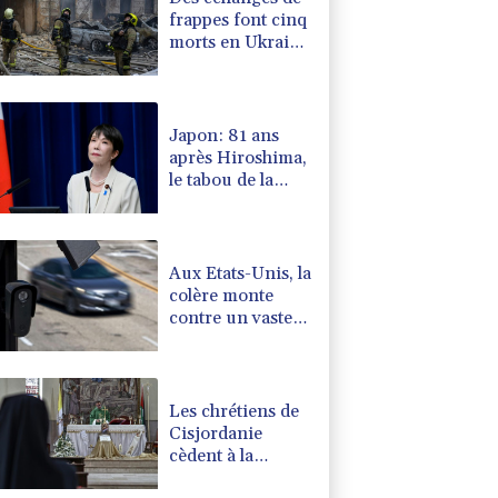
frappes font cinq
morts en Ukraine
et en Russie
Japon: 81 ans
après Hiroshima,
le tabou de la
dissuasion
nucléaire vacille
Aux Etats-Unis, la
colère monte
contre un vaste
réseau de
surveillance des
voitures
Les chrétiens de
Cisjordanie
cèdent à la
tentation de l'exil