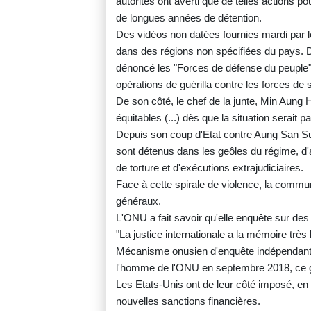
autorités ont averti que de telles actions po
de longues années de détention.
Des vidéos non datées fournies mardi par le
dans des régions non spécifiées du pays. D
dénoncé les "Forces de défense du peuple"
opérations de guérilla contre les forces de 
De son côté, le chef de la junte, Min Aung H
équitables (...) dès que la situation serait pa
Depuis son coup d'Etat contre Aung San Suu 
sont détenus dans les geôles du régime, d'
de torture et d'exécutions extrajudiciaires.
Face à cette spirale de violence, la commun
généraux.
L'ONU a fait savoir qu'elle enquête sur des
"La justice internationale a la mémoire très
Mécanisme onusien d'enquête indépendant p
l'homme de l'ONU en septembre 2018, ce 
Les Etats-Unis ont de leur côté imposé, e
nouvelles sanctions financières.