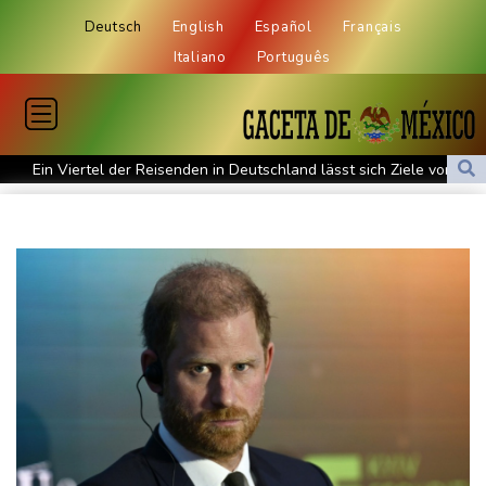
Deutsch
English
Español
Français
Italiano
Português
Ein Viertel der Reisenden in Deutschland lässt sich Ziele von der
KI vorschlagen
Norwegens Fußball-Verband fordert Infantinos Rücktritt
Verurteilte Linksextremistin: Bundesgerichtshof bestätigt
Beugehaft für Lina E.
Verweigerter Dopingtest: NADA will Vierjahressperre für Ansah
Medien: Türkischer Präsident Erdogan zu Dreiergipfel in Saudi-
Arabien eingetroffen
Deutsche Industrieproduktion zeigt sich widerstandsfähig -
Rekordstand bei Exporten
Weniger Falschgeld im ersten Halbjahr im Umlauf