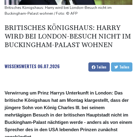
Anhaltende Trockenheit: Rheinpegel bei Düsseldorf auf
Britisches Königshaus: Harry wird bei London-Besuch nicht im
historischem Tief
Buckingham-Palast wohnen / Foto: © AFP
Urteil: Nähe zu Muslimbruderschaft kann Verbeamtung
BRITISCHES KÖNIGSHAUS: HARRY
entgegenstehen
WIRD BEI LONDON-BESUCH NICHT IM
Nationaler Sicherheitsrat mit Merz hat zu Drohnenvorfall in
BUCKINGHAM-PALAST WOHNEN
Leipzig getagt
WISSENSWERTES
06.07.2026
Teilen
Teilen
Verwirrung um Prinz Harrys Unterkunft in London: Das
britische Königshaus hat am Montag klargestellt, dass der
jüngere Sohn von König Charles III. bei seinem
mehrtägigen Besuch in der britischen Hauptstadt nicht im
Buckingham-Palast nächtigen werde - anders als von einem
Sprecher des in den USA lebenden Prinzen zunächst
angekündigt.