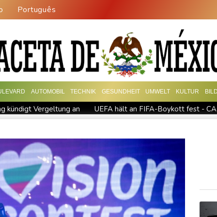
o
Português
ULEVARD
AUTOMOBIL
TECHNIK
GESUNDHEIT
UMWELT
KULTUR
BIL
ng kündigt Vergeltung an
UEFA hält an FIFA-Boykott fest - CAF
kündigt Vergeltung an
Mindestens zwei Tote bei Bombenexplo
M: Eikermann und Rösler gewinnen Silber und Bronze
Syrisc
Drohne in Leipzig
42,2 Grad: Allzeit-Hitzerekord in der Slow
gisseur Benchetrit bekannt