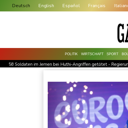
Deutsch
English
Español
Français
Italian
POLITIK
WIRTSCHAFT
SPORT
BO
58 Soldaten im Jemen bei Huthi-Angriffen getötet - Regieru
Jemen: 38 Soldaten bei Huthi-Angriffen getötet - Regierung 
Real Madrid verlängert mit Vinicius Jr. bis 2032
Schwimm-E
Bundesanwaltschaft übernimmt Ermittlungen zu Sprengstoff-
Französische Sängerin Vanessa Paradis gibt Trennung von Re