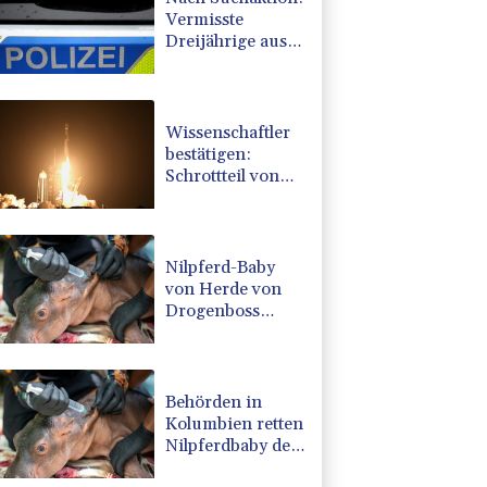
Vermisste
Dreijährige aus
Schleswig-
Holstein tot
aufgefunden
Wissenschaftler
bestätigen:
Schrottteil von
SpaceX-Rakete
auf Mond
eingeschlagen
Nilpferd-Baby
von Herde von
Drogenboss
Escobar erst
gerettet und
dann doch
gestorben
Behörden in
Kolumbien retten
Nilpferdbaby der
von Drogenboss