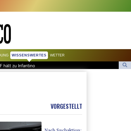
DUNG
WISSENSWERTES
WETTER
 hält zu Infantino
sion in Kleinbus nahe Damaskus
he Staatsmedien: Bombe in Kleinbus nahe Damaskus explodiert
akei nach nur einem Tag gebrochen
VORGESTELLT
Nach Suchaktion: