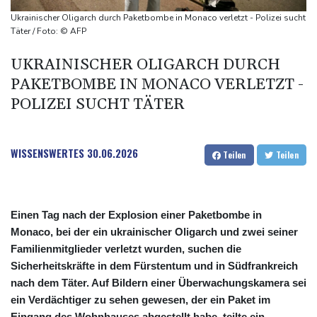
neue Gespräche
Ukrainischer Oligarch durch Paketbombe in Monaco verletzt - Polizei sucht
Fund von Sprengstoffdrohne sorgt für Debatte über
Täter / Foto: © AFP
Luftsicherheit
UKRAINISCHER OLIGARCH DURCH
Für zwei Jahre: Salah-Wechsel zu Trabzonspor perfekt
PAKETBOMBE IN MONACO VERLETZT -
Niedrigwasser: Bilger erwägt Aufhebung von Sonn- und
POLIZEI SUCHT TÄTER
Feiertagsfahrverbot für Lkw
WISSENSWERTES
30.06.2026
Teilen
Teilen
Einen Tag nach der Explosion einer Paketbombe in
Monaco, bei der ein ukrainischer Oligarch und zwei seiner
Familienmitglieder verletzt wurden, suchen die
Sicherheitskräfte in dem Fürstentum und in Südfrankreich
nach dem Täter. Auf Bildern einer Überwachungskamera sei
ein Verdächtiger zu sehen gewesen, der ein Paket im
Eingang des Wohnhauses abgestellt habe, teilte ein