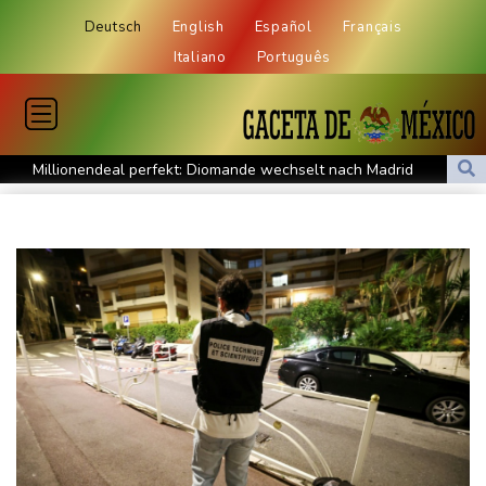
Deutsch
English
Español
Français
Italiano
Português
Millionendeal perfekt: Diomande wechselt nach Madrid
US-Republikaner wollen früheren Corona-Berater Fauci vor
Gericht stellen lassen
Forlán wird Nationaltrainer in Uruguay
Böden in Deutschland ähnlich trocken wie in Dürrejahren 2018
und 2022
Mutter mit 71 Stichen getötet und Leiche zerstückelt: Mann muss
in Psychiatrie
Nach Ausweisung von Journalistin: Russland wirft Frankreich
"politische Verfolgung" vor
Iran-Krieg: Berichte über US-Munitionsknappheit - Pakistan will