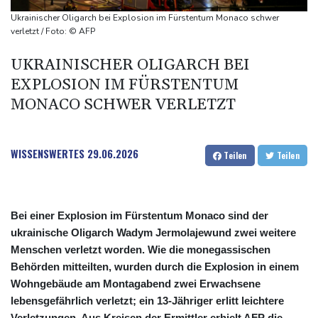
Lastwagen
Ukrainischer Oligarch bei Explosion im Fürstentum Monaco schwer
Trump spricht nach Ballsaal-Urteil von "nationaler Schande"
verletzt / Foto: © AFP
Abholzung im Amazonas auf niedrigstem Stand seit einem
UKRAINISCHER OLIGARCH BEI
Jahrzehnt
EXPLOSION IM FÜRSTENTUM
MONACO SCHWER VERLETZT
WISSENSWERTES
29.06.2026
Teilen
Teilen
Bei einer Explosion im Fürstentum Monaco sind der
ukrainische Oligarch Wadym Jermolajewund zwei weitere
Menschen verletzt worden. Wie die monegassischen
Behörden mitteilten, wurden durch die Explosion in einem
Wohngebäude am Montagabend zwei Erwachsene
lebensgefährlich verletzt; ein 13-Jähriger erlitt leichtere
Verletzungen. Aus Kreisen der Ermittler erhielt AFP die