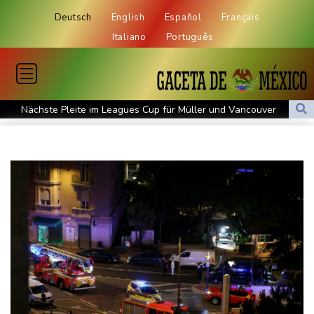
Deutsch
English
Español
Français
Italiano
Português
Nächste Pleite im Leagues Cup für Müller und Vancouver
Nowotny sieht Klopp als mögliche Stütze im Jugendbereich
Bayer-Boss Carro: "Wir wollen Titel gewinnen"
Bericht: EU importiert wieder mehr Flüssiggas aus Russland
Militärverwaltung: Mindestens drei Tote durch russische Angriffe
in Region Kiew
BUND kritisiert Lockerung von Sonntagsfahrverbot für Lkw - BDI
begrüßt es
Kolumbien: Neuer Präsident kündigt "unermüdlichen" Kampf
gegen Drogengewalt an
BUND kritisiert Lockerung von Sonn- und Feiertagsfahrverbot für