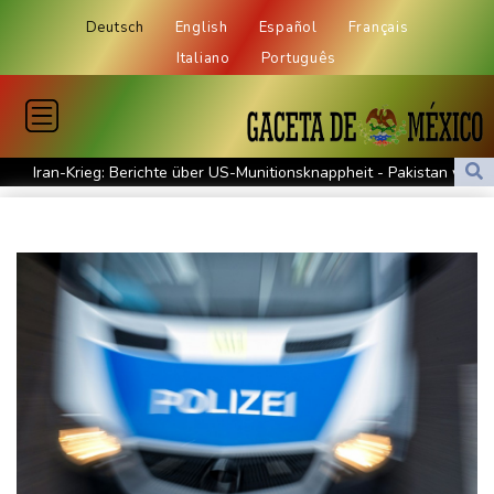
Deutsch
English
Español
Français
Italiano
Português
Iran-Krieg: Berichte über US-Munitionsknappheit - Pakistan will
neue Gespräche
Fund von Sprengstoffdrohne sorgt für Debatte über
Luftsicherheit
Für zwei Jahre: Salah-Wechsel zu Trabzonspor perfekt
Niedrigwasser: Bilger erwägt Aufhebung von Sonn- und
Feiertagsfahrverbot für Lkw
Kritik von Naturschützern: Kreuzfahrtbranche weiter auf "fossilem
Kurs"
Knöchelbruch: Lamparter muss nach Sturz operiert werden
Medien: Ukrainisches Flugzeug in Leipzig neben Drohne war mit