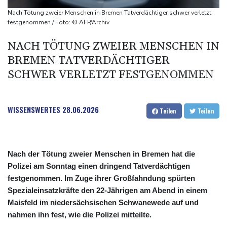
Munition beladen
Nach Tötung zweier Menschen in Bremen Tatverdächtiger schwer verletzt
Schauspielerin Iris Berben bekommt Deutschen Kulturpolitikpreis
festgenommen / Foto: © AFP/Archiv
Passagierverkehr an deutschen Flughäfen im ersten Halbjahr
NACH TÖTUNG ZWEIER MENSCHEN IN
gesunken
BREMEN TATVERDÄCHTIGER
Papst Leo bei Besuch in Assisi von tausenden jungen Menschen
SCHWER VERLETZT FESTGENOMMEN
begeistert empfangen
WISSENSWERTES
28.06.2026
Teilen
Teilen
Nach der Tötung zweier Menschen in Bremen hat die
Polizei am Sonntag einen dringend Tatverdächtigen
festgenommen. Im Zuge ihrer Großfahndung spürten
Spezialeinsatzkräfte den 22-Jährigen am Abend in einem
Maisfeld im niedersächsischen Schwanewede auf und
nahmen ihn fest, wie die Polizei mitteilte.