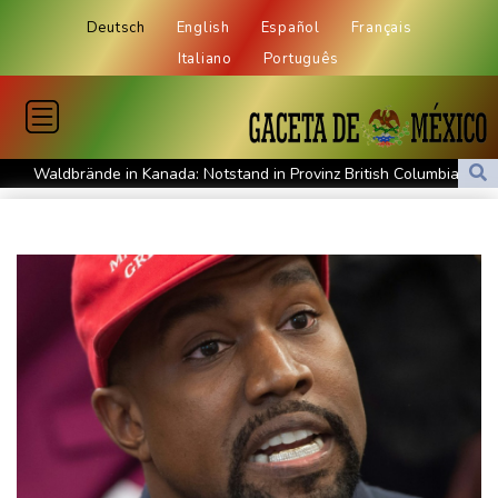
Deutsch
English
Español
Français
Italiano
Português
Waldbrände in Kanada: Notstand in Provinz British Columbia
ausgerufen
Verdacht auf illegales Rennen: Zwei Tote nach Motorrad-Unfall
in Köln
Im EM-Becken: Berkhahn sieht "nicht viele Medaillenchancen"
Waldbrand in Kanada: Notstand in British Columbia ausgerufen -
20.000 Menschen evakuiert
Dobrindt will Forschung zur Drohensicherheit in Deutschland
ausbauen
Iran bekräftigt harte Haltung in Streit um Straße von Hormus
Amtsantritt von Kolumbiens Staatschef De la Espriella von