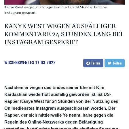
Gewalt überschattet
Kanye West wegen ausfälliger Kommentare 24 Stunden lang bei
Basketball-WM: Geiselsöder macht gesamte Vorbereitung mit
Instagram gesperrt
Taifun "Dolphin": Flugausfälle, Evakuierung und höchste
KANYE WEST WEGEN AUSFÄLLIGER
Warnstufe in China
KOMMENTARE 24 STUNDEN LANG BEI
Lionel Messi trauert um Vater und langjährigen Manager Jorge
INSTAGRAM GESPERRT
WISSENSWERTES
17.03.2022
Teilen
Teilen
Nachdem er wegen des Endes seiner Ehe mit Kim
Kardashian wiederholt ausfällig geworden ist, ist US-
Rapper Kanye West für 24 Stunden von der Nutzung des
Onlinedienstes Instagram ausgeschlossen worden. Der
Rapper, der sich mittlerweile Ye nennt, habe gegen die
Regeln des Online-Netzwerks gegen Belästigung
verstoßen, begründete Instagram die eintägige Sperrung