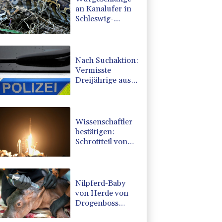
an Kanalufer in
Schleswig-
Holstein entdeckt
Nach Suchaktion:
Vermisste
Dreijährige aus
Schleswig-
Holstein tot
aufgefunden
Wissenschaftler
bestätigen:
Schrottteil von
SpaceX-Rakete
auf Mond
eingeschlagen
Nilpferd-Baby
von Herde von
Drogenboss
Escobar erst