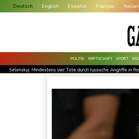
Deutsch
English
Español
Français
Italian
POLITIK
WIRTSCHAFT
SPORT
BO
Selenskyj: Mindestens vier Tote durch russische Angriffe in R
Skoda Kodiaq gegen VW Tayron: Das bessere Familien-SUV
Kolumbiens neuer Präsident kündigt "unermüdlichen" Kamp
Größer als alle bisherigen US-Anlagen: Amazon finanziert fü
Nowotny sieht Klopp als mögliche Stütze im Jugendbereich