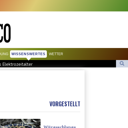
DUNG
WISSENSWERTES
WETTER
Elektrozeitalter
andal zu: "Desolate Lage"
es Cup für Müller und Vancouver
VORGESTELLT
Würgeschlange