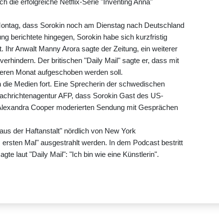
ch die erfolgreiche Netflix-Serie "Inventing Anna"
Montag, dass Sorokin noch am Dienstag nach Deutschland
ng berichtete hingegen, Sorokin habe sich kurzfristig
. Ihr Anwalt Manny Arora sagte der Zeitung, ein weiterer
erhindern. Der britischen "Daily Mail" sagte er, dass mit
eren Monat aufgeschoben werden soll.
h die Medien fort. Eine Sprecherin der schwedischen
 Nachrichtenagentur AFP, dass Sorokin Gast des US-
 Alexandra Cooper moderierten Sendung mit Gesprächen
aus der Haftanstalt" nördlich von New York
 ersten Mal" ausgestrahlt werden. In dem Podcast bestritt
gte laut "Daily Mail": "Ich bin wie eine Künstlerin".