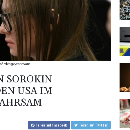
 Behördengewahrsam
N SOROKIN
DEN USA IM
AHRSAM
Teilen
auf Facebook
Teilen
auf Twitter