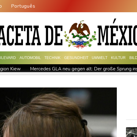
o
Português
ULEVARD
AUTOMOBIL
TECHNIK
GESUNDHEIT
UMWELT
KULTUR
BIL
egion Kiew
Mercedes GLA neu gegen alt: Der große Sprung ins 
Leagues Cup: Müller mit Vancouver schon ausgeschieden
f gegen Drogengewalt an
Südkoreas Verband gibt Massagen-Sk
r Rechenzentren riesiges Gaskraftwerk
Nächste Pleite im Leagu
Bayer-Boss Carro: "Wir wollen Titel gewinnen"