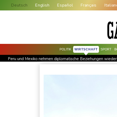
Deutsch
English
Español
Français
Italian
POLITIK
WIRTSCHAFT
SPORT
B
Peru und Mexiko nehmen diplomatische Beziehungen wieder
Saudi-Arabien, Türkei und Pakistan schließen inmitten von I
Xiaomi Skynomad: N70 und N90 erhöhen den Druck auf Euro
Papst Leo XIV. will bei Frankreich-Besuch Missbrauchsopfer t
Kabel der Deutschen Bahn beschädigt: Kölner Staatsschutz 