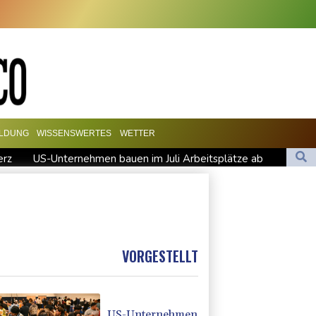
ILDUNG
WISSENSWERTES
WETTER
erz
US-Unternehmen bauen im Juli Arbeitsplätze ab
ntage mit mehr als 900 Pflanzen in Kerpen - Festnahme
hinter Falschvideo zu Merz-Rücktritt
l in Leipzig
VORGESTELLT
US-Unternehmen