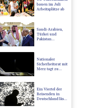
bauen im Juli
Arbeitsplätze ab
Saudi-Arabien,
Türkei und
Pakistan
schließen
inmitten von
Iran-Krieg
Verteidigungsabkommen
Nationaler
Sicherheitsrat mit
Merz tagt zu
Drohnenvorfall
in Leipzig
Ein Viertel der
Reisenden in
Deutschland lässt
sich Ziele von der