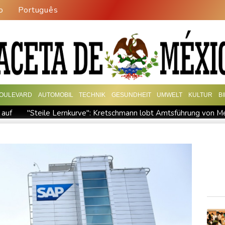
o
Português
OULEVARD
AUTOMOBIL
TECHNIK
GESUNDHEIT
UMWELT
KULTUR
B
 auf
"Steile Lernkurve": Kretschmann lobt Amtsführung von M
ran-Krieg Verteidigungsabkommen
Polizei entdeckt Cannabispla
pas SUV-Markt
Sicherheitskreise vermuten russische Kampagne 
reffen
Nationaler Sicherheitsrat mit Merz tagt zu Drohnenvorfal
ermittelt wegen Sabotage