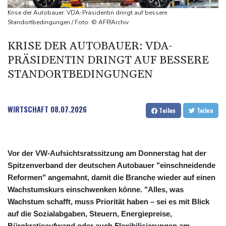
Niedrigwasser: Bilger für Aussetzung von Sonn- und
Krise der Autobauer: VDA-Präsidentin dringt auf bessere
Feiertagsfahrverbot für Lkw
Standortbedingungen / Foto: © AFP/Archiv
Millionendeal perfekt: Diomande wechselt nach Madrid
KRISE DER AUTOBAUER: VDA-
PRÄSIDENTIN DRINGT AUF BESSERE
STANDORTBEDINGUNGEN
WIRTSCHAFT
08.07.2026
Teilen
Teilen
Vor der VW-Aufsichtsratssitzung am Donnerstag hat der
Spitzenverband der deutschen Autobauer "einschneidende
Reformen" angemahnt, damit die Branche wieder auf einen
Wachstumskurs einschwenken könne. "Alles, was
Wachstum schafft, muss Priorität haben – sei es mit Blick
auf die Sozialabgaben, Steuern, Energiepreise,
Bürokratieaufwand oder auch Flexibilisierungen am