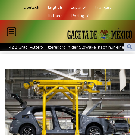
Deutsch
English
Español
Français
Italiano
Português
42,2 Grad: Allzeit-Hitzerekord in der Slowakei nach nur einem
Tag gebrochen
Französische Sängerin Vanessa Paradis gibt Trennung von
Regisseur Benchetrit bekannt
Tour de France Femmes: Lippert sprintet am Etappensieg vorbei
Schwimm-EM: Hentschel/Müller gewinnen Synchron-Bronze
Höhere Trassenpreise: Länder drohen mit Klage
RWE gibt Offshore-Windparkprojekte in den USA auf
Mindestens 38 Soldaten bei Angriffen im Jemen getötet - Huthis
reklamieren Attacke
UEFA hält an FIFA-Boykott fest