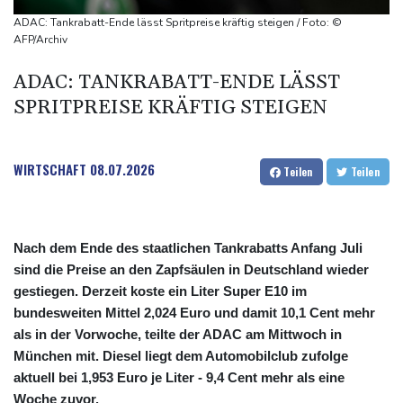
Niedrigwasser: Bilger für Aussetzung von Sonn- und
ADAC: Tankrabatt-Ende lässt Spritpreise kräftig steigen / Foto: ©
Feiertagsfahrverbot für Lkw
AFP/Archiv
Millionendeal perfekt: Diomande wechselt nach Madrid
ADAC: TANKRABATT-ENDE LÄSST
SPRITPREISE KRÄFTIG STEIGEN
WIRTSCHAFT
08.07.2026
Teilen
Teilen
Nach dem Ende des staatlichen Tankrabatts Anfang Juli
sind die Preise an den Zapfsäulen in Deutschland wieder
gestiegen. Derzeit koste ein Liter Super E10 im
bundesweiten Mittel 2,024 Euro und damit 10,1 Cent mehr
als in der Vorwoche, teilte der ADAC am Mittwoch in
München mit. Diesel liegt dem Automobilclub zufolge
aktuell bei 1,953 Euro je Liter - 9,4 Cent mehr als eine
Woche zuvor.