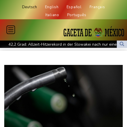
Deutsch
English
Español
Français
Italiano
Português
42,2 Grad: Allzeit-Hitzerekord in der Slowakei nach nur einem
Tag gebrochen
Französische Sängerin Vanessa Paradis gibt Trennung von
Regisseur Benchetrit bekannt
Tour de France Femmes: Lippert sprintet am Etappensieg vorbei
Schwimm-EM: Hentschel/Müller gewinnen Synchron-Bronze
Höhere Trassenpreise: Länder drohen mit Klage
RWE gibt Offshore-Windparkprojekte in den USA auf
Mindestens 38 Soldaten bei Angriffen im Jemen getötet - Huthis
reklamieren Attacke
UEFA hält an FIFA-Boykott fest