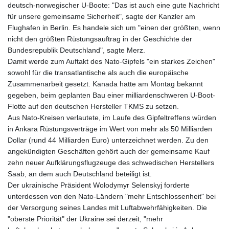
deutsch-norwegischer U-Boote: "Das ist auch eine gute Nachricht
für unsere gemeinsame Sicherheit", sagte der Kanzler am
Flughafen in Berlin. Es handele sich um "einen der größten, wenn
nicht den größten Rüstungsauftrag in der Geschichte der
Bundesrepublik Deutschland", sagte Merz.
Damit werde zum Auftakt des Nato-Gipfels "ein starkes Zeichen"
sowohl für die transatlantische als auch die europäische
Zusammenarbeit gesetzt. Kanada hatte am Montag bekannt
gegeben, beim geplanten Bau einer milliardenschweren U-Boot-
Flotte auf den deutschen Hersteller TKMS zu setzen.
Aus Nato-Kreisen verlautete, im Laufe des Gipfeltreffens würden
in Ankara Rüstungsverträge im Wert von mehr als 50 Milliarden
Dollar (rund 44 Milliarden Euro) unterzeichnet werden. Zu den
angekündigten Geschäften gehört auch der gemeinsame Kauf
zehn neuer Aufklärungsflugzeuge des schwedischen Herstellers
Saab, an dem auch Deutschland beteiligt ist.
Der ukrainische Präsident Wolodymyr Selenskyj forderte
unterdessen von den Nato-Ländern "mehr Entschlossenheit" bei
der Versorgung seines Landes mit Luftabwehrfähigkeiten. Die
"oberste Priorität" der Ukraine sei derzeit, "mehr