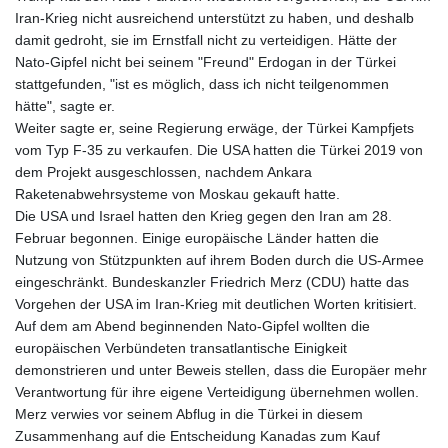
Iran-Krieg nicht ausreichend unterstützt zu haben, und deshalb
damit gedroht, sie im Ernstfall nicht zu verteidigen. Hätte der
Nato-Gipfel nicht bei seinem "Freund" Erdogan in der Türkei
stattgefunden, "ist es möglich, dass ich nicht teilgenommen
hätte", sagte er.
Weiter sagte er, seine Regierung erwäge, der Türkei Kampfjets
vom Typ F-35 zu verkaufen. Die USA hatten die Türkei 2019 von
dem Projekt ausgeschlossen, nachdem Ankara
Raketenabwehrsysteme von Moskau gekauft hatte.
Die USA und Israel hatten den Krieg gegen den Iran am 28.
Februar begonnen. Einige europäische Länder hatten die
Nutzung von Stützpunkten auf ihrem Boden durch die US-Armee
eingeschränkt. Bundeskanzler Friedrich Merz (CDU) hatte das
Vorgehen der USA im Iran-Krieg mit deutlichen Worten kritisiert.
Auf dem am Abend beginnenden Nato-Gipfel wollten die
europäischen Verbündeten transatlantische Einigkeit
demonstrieren und unter Beweis stellen, dass die Europäer mehr
Verantwortung für ihre eigene Verteidigung übernehmen wollen.
Merz verwies vor seinem Abflug in die Türkei in diesem
Zusammenhang auf die Entscheidung Kanadas zum Kauf