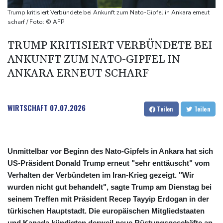
explodiert
Trump kritisiert Verbündete bei Ankunft zum Nato-Gipfel in Ankara erneut
Bundesanwaltschaft übernimmt Ermittlungen zu Sprengstoff-
scharf / Foto: © AFP
Drohne in Leipzig
TRUMP KRITISIERT VERBÜNDETE BEI
42,2 Grad: Allzeit-Hitzerekord in der Slowakei nach nur einem
ANKUNFT ZUM NATO-GIPFEL IN
Tag gebrochen
ANKARA ERNEUT SCHARF
WIRTSCHAFT
07.07.2026
Teilen
Teilen
Unmittelbar vor Beginn des Nato-Gipfels in Ankara hat sich
US-Präsident Donald Trump erneut "sehr enttäuscht" vom
Verhalten der Verbündeten im Iran-Krieg gezeigt. "Wir
wurden nicht gut behandelt", sagte Trump am Dienstag bei
seinem Treffen mit Präsident Recep Tayyip Erdogan in der
türkischen Hauptstadt. Die europäischen Mitgliedstaaten
und Kanada kündigten derweil neue Rüstungsgeschäfte an,