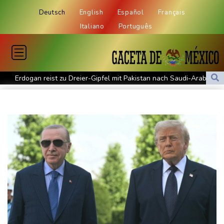
Deutsch
English
Español
Français
Italiano
Português
Erdogan reist zu Dreier-Gipfel mit Pakistan nach Saudi-Arabien
58 Soldaten im Jemen bei Huthi-Angriffen getötet - Regierung
kündigt Vergeltung an
UEFA hält an FIFA-Boykott fest - CAF hält zu Infantino
Jemen: 38 Soldaten bei Huthi-Angriffen getötet - Regierung
kündigt Vergeltung an
Mindestens zwei Tote bei Bombenexplosion in Kleinbus nahe
Damaskus
Real Madrid verlängert mit Vinicius Jr. bis 2032
Schwimm-EM: Eikermann und Rösler gewinnen Silber und Bronze
Syrische Staatsmedien: Bombe in Kleinbus nahe Damaskus