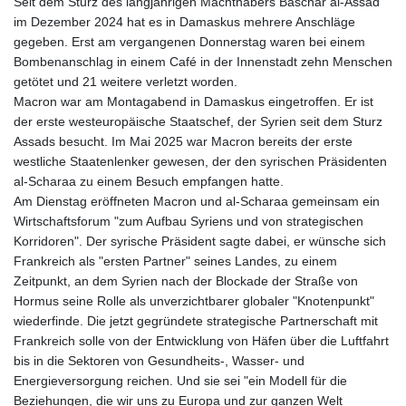
Seit dem Sturz des langjährigen Machthabers Baschar al-Assad
im Dezember 2024 hat es in Damaskus mehrere Anschläge
gegeben. Erst am vergangenen Donnerstag waren bei einem
Bombenanschlag in einem Café in der Innenstadt zehn Menschen
getötet und 21 weitere verletzt worden.
Macron war am Montagabend in Damaskus eingetroffen. Er ist
der erste westeuropäische Staatschef, der Syrien seit dem Sturz
Assads besucht. Im Mai 2025 war Macron bereits der erste
westliche Staatenlenker gewesen, der den syrischen Präsidenten
al-Scharaa zu einem Besuch empfangen hatte.
Am Dienstag eröffneten Macron und al-Scharaa gemeinsam ein
Wirtschaftsforum "zum Aufbau Syriens und von strategischen
Korridoren". Der syrische Präsident sagte dabei, er wünsche sich
Frankreich als "ersten Partner" seines Landes, zu einem
Zeitpunkt, an dem Syrien nach der Blockade der Straße von
Hormus seine Rolle als unverzichtbarer globaler "Knotenpunkt"
wiederfinde. Die jetzt gegründete strategische Partnerschaft mit
Frankreich solle von der Entwicklung von Häfen über die Luftfahrt
bis in die Sektoren von Gesundheits-, Wasser- und
Energieversorgung reichen. Und sie sei "ein Modell für die
Beziehungen, die wir uns zu Europa und zur ganzen Welt