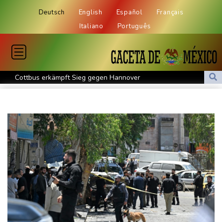
Deutsch
English
Español
Français
Italiano
Português
Cottbus erkämpft Sieg gegen Hannover
Überragender Zoma schießt Nürnberg zum Auftaktsieg
St. Pauli verpasst Auftaktsieg bei Rapp-Debüt
Flugstreichungen und Evakuierungen: Taifun "Dolphin" in
Ostchina auf Land getroffen
Nächster Dreifachsieg für Aprilia - Fernández triumphiert
Verkehrsminister Bilger will Boni von Bahnmanagern an Ziele
knüpfen
Bericht: Trotz Sanierung nur jeder vierte Zug zwischen Hamburg
und Berlin pünktlich
FC Bayern: Kompany setzt auf Musiala