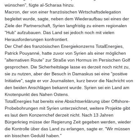
wünschen", fügte al-Scharaa hinzu.
Macron, der von einer französischen Wirtschaftsdelegation
begleitet wurde, sagte, neben dem Wiederaufbau sei eines der
Ziele der Partnerschaft, Syrien langfristig zu einem regionalen
"Hub" aufzubauen. Das Land sei jedoch noch mit vielen
Herausforderungen konfrontiert.
Der Chef des französischen Energiekonzerns TotalEnergies,
Patrick Pouyanné, hatte zuvor von Syrien als einer möglichen
"alternativen Route" zur Straße von Hormus im Persischen Golf
gesprochen. Die Sicherheitslage lasse es derzeit noch nicht zu,
sie zu nutzen, aber der Besuch in Damaskus sei eine "positive
Initiative", sagte er vor Journalisten, kurz bevor die Nachricht von
den beiden Anschlägen bekannt wurde. Syrien sei ein Land am
Knotenpunkt des Nahen Ostens.
TotalEnergies hat bereits eine Absichtserklärung über Offshore-
Probebohrungen mit Syrien unterzeichnet, weitere Projekte gibt
es laut dem Konzernchef derzeit nicht. Nach 13 Jahren
Bürgerkrieg müsse der Regierung Zeit gegeben werden, wieder
die Kontrolle über das Land zu erlangen, sagte er. "Wir müssen
ein bisschen Geduld haben."