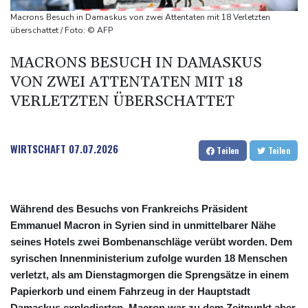
Waldbrände in Kanada: Notstand in Provinz British Columbia
Macrons Besuch in Damaskus von zwei Attentaten mit 18 Verletzten
ausgerufen
überschattet / Foto: © AFP
Verdacht auf illegales Rennen: Zwei Tote nach Motorrad-Unfall
MACRONS BESUCH IN DAMASKUS
in Köln
VON ZWEI ATTENTATEN MIT 18
VERLETZTEN ÜBERSCHATTET
WIRTSCHAFT
07.07.2026
Teilen
Teilen
Während des Besuchs von Frankreichs Präsident
Emmanuel Macron in Syrien sind in unmittelbarer Nähe
seines Hotels zwei Bombenanschläge verübt worden. Dem
syrischen Innenministerium zufolge wurden 18 Menschen
verletzt, als am Dienstagmorgen die Sprengsätze in einem
Papierkorb und einem Fahrzeug in der Hauptstadt
Damaskus explodierten. Macron war zu dem Zeitpunkt aber