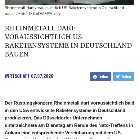
Gewalt überschattet
Rheinmetall darf voraussichtlich US-Raketensysteme in Deutschland
Basketball-WM: Geiselsöder macht gesamte Vorbereitung mit
bauen / Foto: © DoD/AFP/Archiv
Taifun "Dolphin": Flugausfälle, Evakuierung und höchste
RHEINMETALL DARF
Warnstufe in China
VORAUSSICHTLICH US-
Lionel Messi trauert um Vater und langjährigen Manager Jorge
RAKETENSYSTEME IN DEUTSCHLAND
BAUEN
WIRTSCHAFT
07.07.2026
Teilen
Teilen
Der Rüstungskonzern Rheinmetall darf voraussichtlich bald
in den USA entwickelte Raketensysteme in Deutschland
produzieren. Das Düsseldorfer Unternehmen
unterzeichnete am Dienstag am Rande des Nato-Treffens in
Ankara eine entsprechende Vereinbarung mit dem US-