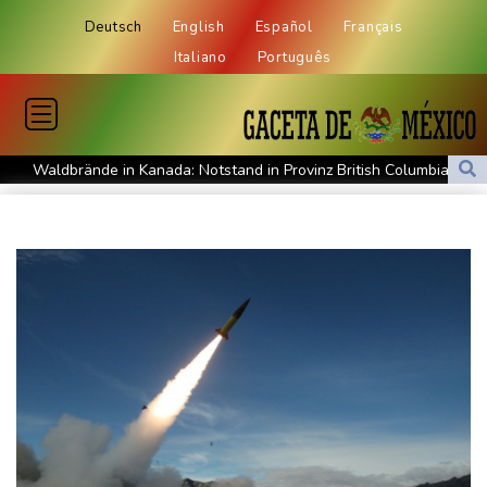
Deutsch
English
Español
Français
Italiano
Português
Waldbrände in Kanada: Notstand in Provinz British Columbia
ausgerufen
Verdacht auf illegales Rennen: Zwei Tote nach Motorrad-Unfall
in Köln
Im EM-Becken: Berkhahn sieht "nicht viele Medaillenchancen"
Waldbrand in Kanada: Notstand in British Columbia ausgerufen -
20.000 Menschen evakuiert
Dobrindt will Forschung zur Drohensicherheit in Deutschland
ausbauen
Iran bekräftigt harte Haltung in Streit um Straße von Hormus
Amtsantritt von Kolumbiens Staatschef De la Espriella von