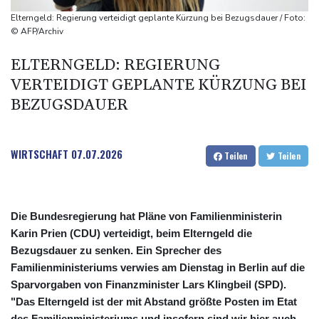
Drohne explodiert an der Grenze zwischen Rumänien und
Elterngeld: Regierung verteidigt geplante Kürzung bei Bezugsdauer / Foto:
Bulgarien nahe Gaspipeline
© AFP/Archiv
Lionel Messi trauert um seinen Vater
ELTERNGELD: REGIERUNG
Absturz von Ultraleichtflugzeug: 72-jähriger Pilot stirbt in Baden-
VERTEIDIGT GEPLANTE KÜRZUNG BEI
Württemberg
BEZUGSDAUER
WIRTSCHAFT
07.07.2026
Teilen
Teilen
Die Bundesregierung hat Pläne von Familienministerin
Karin Prien (CDU) verteidigt, beim Elterngeld die
Bezugsdauer zu senken. Ein Sprecher des
Familienministeriums verwies am Dienstag in Berlin auf die
Sparvorgaben von Finanzminister Lars Klingbeil (SPD).
"Das Elterngeld ist der mit Abstand größte Posten im Etat
des Familienministeriums und insofern sind wir hier auch