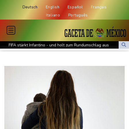
Deutsch
English
Español
Français
Italiano
Português
FIFA stärkt Infantino - und holt zum Rundumschlag aus
Torlos gegen Kaiserslautern: Stotterstart von Wolfsburg
Ätna auf Sizilien ausgebrochen - Flugverkehr in Catania
zeitweise eingeschränkt
Doppelpack Freigang: Frankfurt schlägt auch Malmö
Explosion mutmaßlich ukrainischer Drohne in Bulgarien löst
diplomatische Verstimmung aus
Selenskyj warnt vor Folgen russischer Angriffe - Vucic für
Integrität der Ukraine
Sieg auf der längsten Etappe: Vollering übernimmt
Gesamtführung