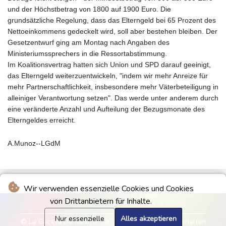
und der Höchstbetrag von 1800 auf 1900 Euro. Die
grundsätzliche Regelung, dass das Elterngeld bei 65 Prozent des
Nettoeinkommens gedeckelt wird, soll aber bestehen bleiben. Der
Gesetzentwurf ging am Montag nach Angaben des
Ministeriumssprechers in die Ressortabstimmung.
Im Koalitionsvertrag hatten sich Union und SPD darauf geeinigt,
das Elterngeld weiterzuentwickeln, "indem wir mehr Anreize für
mehr Partnerschaftlichkeit, insbesondere mehr Väterbeteiligung in
alleiniger Verantwortung setzen". Das werde unter anderem durch
eine veränderte Anzahl und Aufteilung der Bezugsmonate des
Elterngeldes erreicht.
A.Munoz--LGdM
Wir verwenden essenzielle Cookies und Cookies
von Drittanbietern für Inhalte.
Nur essenzielle
Alles akzeptieren
© La Gaceta De Mexico - 2026 - Alle Rechte vorbehalten