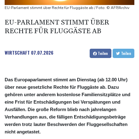
stehen an
EU-Parlament stimmt über Rechte für Fluggäste ab / Foto: © AFP/Archiv
Coup für Köln: Hendrich kehrt in die Bundesliga zurück
EU-PARLAMENT STIMMT ÜBER
Kokain in Lutschern: 68-Jähriger bei Schmuggelversuch in
RECHTE FÜR FLUGGÄSTE AB
Düsseldorf ertappt
"Infanti-No Go": Pressestimmen zum Verbleib des FIFA-Chefs
WIRTSCHAFT
07.07.2026
Teilen
Teilen
Das Europaparlament stimmt am Dienstag (ab 12.00 Uhr)
über neue gesetzliche Rechte für Fluggäste ab. Dazu
gehören unter anderem kostenlose Familiensitzplätze und
eine Frist für Entschädigungen bei Verspätungen und
Ausfällen. Die große Reform blieb nach jahrelangen
Verhandlungen aus, die fälligen Entschädigungsbeträge
werden trotz lauter Beschwerden der Fluggesellschaften
nicht angetastet.