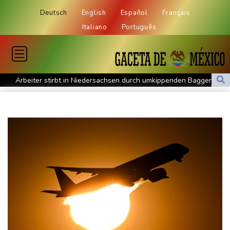
Deutsch
English
Español
Français
Italiano
Português
Arbeiter stirbt in Niedersachsen durch umkippenden Bagger
Mehr Geld für Bundeswehr und Infrastruktur: Industrie erhält
mehr Aufträge
Bislang fast 12.000 Hitzetote in Deutschland - hohe Sterblichkeit
vor allem im Juni
Arbeiter stribt in Niedersachsen durch umkippenden Bagger
Studie: Klimawandel verdoppelt Wahrscheinlichkeit für
Waldbrände in Kanada
Niedersachsen: Splittergranate aus Zweitem Weltkrieg in
Einfamilienhaus entdeckt
Commerzbank meldet Rekordergebnis - Gespräche mit Unicredit