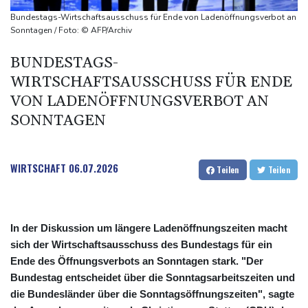
Tag gebrochen
Bundestags-Wirtschaftsausschuss für Ende von Ladenöffnungsverbot an
Französische Sängerin Vanessa Paradis gibt Trennung von
Sonntagen / Foto: © AFP/Archiv
Regisseur Benchetrit bekannt
BUNDESTAGS-
Tour de France Femmes: Lippert sprintet am Etappensieg vorbei
WIRTSCHAFTSAUSSCHUSS FÜR ENDE
Schwimm-EM: Hentschel/Müller gewinnen Synchron-Bronze
VON LADENÖFFNUNGSVERBOT AN
SONNTAGEN
WIRTSCHAFT
06.07.2026
Teilen
Teilen
In der Diskussion um längere Ladenöffnungszeiten macht
sich der Wirtschaftsausschuss des Bundestags für ein
Ende des Öffnungsverbots an Sonntagen stark. "Der
Bundestag entscheidet über die Sonntagsarbeitszeiten und
die Bundesländer über die Sonntagsöffnungszeiten", sagte