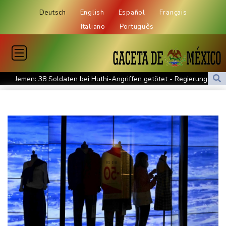
Deutsch
English
Español
Français
Italiano
Português
Jemen: 38 Soldaten bei Huthi-Angriffen getötet - Regierung
kündigt Vergeltung an
Mindestens zwei Tote bei Bombenexplosion in Kleinbus nahe
Damaskus
Real Madrid verlängert mit Vinicius Jr. bis 2032
Schwimm-EM: Eikermann und Rösler gewinnen Silber und Bronze
Syrische Staatsmedien: Bombe in Kleinbus nahe Damaskus
explodiert
Bundesanwaltschaft übernimmt Ermittlungen zu Sprengstoff-
Drohne in Leipzig
42,2 Grad: Allzeit-Hitzerekord in der Slowakei nach nur einem