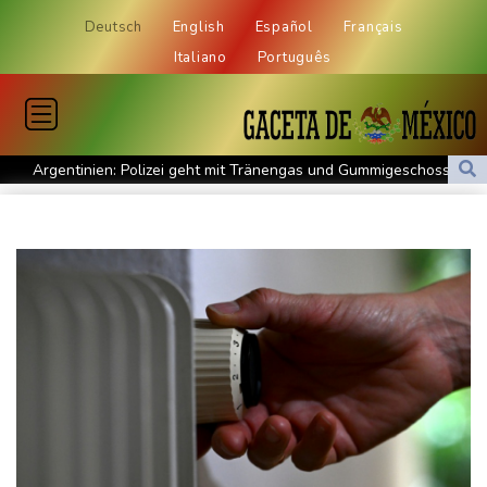
Deutsch
English
Español
Français
Italiano
Português
Argentinien: Polizei geht mit Tränengas und Gummigeschossen
gegen Proteste vor
WNBA: Toronto bleibt trotz starker Sabally in der Krise
Grindel erwartet nahendes Ende der Ära Infantino
Regierung will bei Klimaschutz vorerst nicht nachsteuern - Kritik
der Grünen
Hitze und Niedrigwasser: Städte- und Gemeindebund fordert
"nationalen Kraftakt"
Infantinos Investorenplan: FIFA-Experte fordert Aufarbeitung
Biathlon-Olympiasieger Jacquelin wird Teilzeit-Radprofi
Kircher: VAR nicht "zu kleinteilig" einsetzen