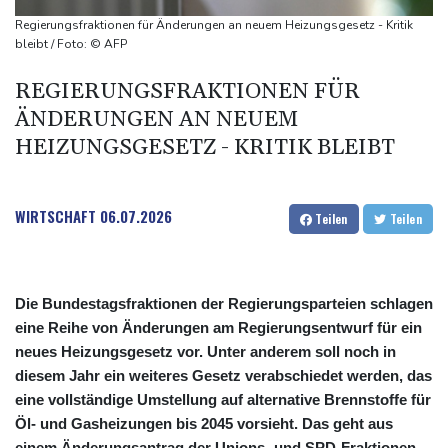
Kreise: Türkei will mit Pakistan und Saudi-Arabien
Regierungsfraktionen für Änderungen an neuem Heizungsgesetz - Kritik
Verteidigungspakt schließen
bleibt / Foto: © AFP
Sprengstoff-Drohne am Leipziger Flughafen:
REGIERUNGSFRAKTIONEN FÜR
Bundesanwaltschaft übernimmt Ermittlungen
ÄNDERUNGEN AN NEUEM
HEIZUNGSGESETZ - KRITIK BLEIBT
WIRTSCHAFT
06.07.2026
Teilen
Teilen
Die Bundestagsfraktionen der Regierungsparteien schlagen
eine Reihe von Änderungen am Regierungsentwurf für ein
neues Heizungsgesetz vor. Unter anderem soll noch in
diesem Jahr ein weiteres Gesetz verabschiedet werden, das
eine vollständige Umstellung auf alternative Brennstoffe für
Öl- und Gasheizungen bis 2045 vorsieht. Das geht aus
einem Änderungsantrag der Unions- und SPD-Fraktionen