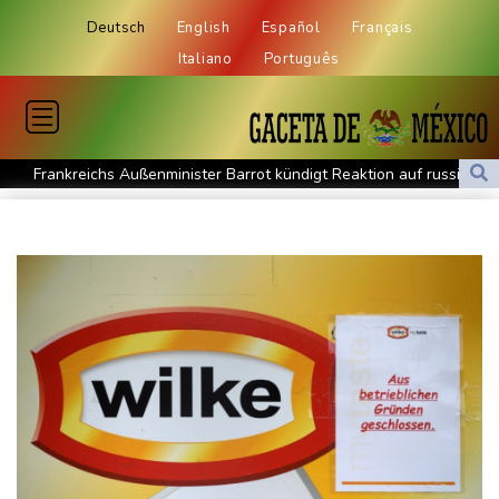
Deutsch
English
Español
Français
Italiano
Português
Frankreichs Außenminister Barrot kündigt Reaktion auf russische
Wahlkampf-Einmischung an
Ein Viertel der Reisenden in Deutschland lässt sich Ziele von der
KI vorschlagen
Norwegens Fußball-Verband fordert Infantinos Rücktritt
Verurteilte Linksextremistin: Bundesgerichtshof bestätigt
Beugehaft für Lina E.
Verweigerter Dopingtest: NADA will Vierjahressperre für Ansah
Medien: Türkischer Präsident Erdogan zu Dreiergipfel in Saudi-
Arabien eingetroffen
Deutsche Industrieproduktion zeigt sich widerstandsfähig -