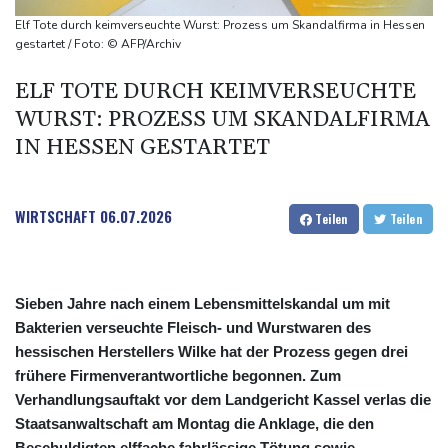
Rekordstand bei Exporten
Elf Tote durch keimverseuchte Wurst: Prozess um Skandalfirma in Hessen
Weniger Falschgeld im ersten Halbjahr im Umlauf
gestartet / Foto: © AFP/Archiv
Anhaltende Trockenheit: Rheinpegel bei Düsseldorf auf
ELF TOTE DURCH KEIMVERSEUCHTE
historischem Tief
WURST: PROZESS UM SKANDALFIRMA
Urteil: Nähe zu Muslimbruderschaft kann Verbeamtung
IN HESSEN GESTARTET
entgegenstehen
WIRTSCHAFT
06.07.2026
Teilen
Teilen
Sieben Jahre nach einem Lebensmittelskandal um mit
Bakterien verseuchte Fleisch- und Wurstwaren des
hessischen Herstellers Wilke hat der Prozess gegen drei
frühere Firmenverantwortliche begonnen. Zum
Verhandlungsauftakt vor dem Landgericht Kassel verlas die
Staatsanwaltschaft am Montag die Anklage, die den
Beschuldigten elffache fahrlässige Tötung sowie