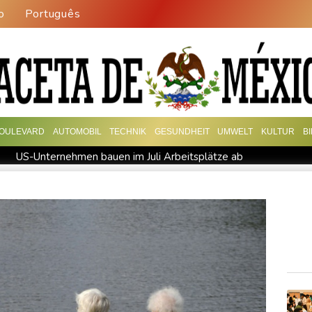
o
Português
OULEVARD
AUTOMOBIL
TECHNIK
GESUNDHEIT
UMWELT
KULTUR
B
US-Unternehmen bauen im Juli Arbeitsplätze ab
ran-Krieg Verteidigungsabkommen
Polizei entdeckt Cannabispla
pas SUV-Markt
Sicherheitskreise vermuten russische Kampagne 
reffen
Nationaler Sicherheitsrat mit Merz tagt zu Drohnenvorfal
ermittelt wegen Sabotage
Frankreichs Außenminister Barrot k