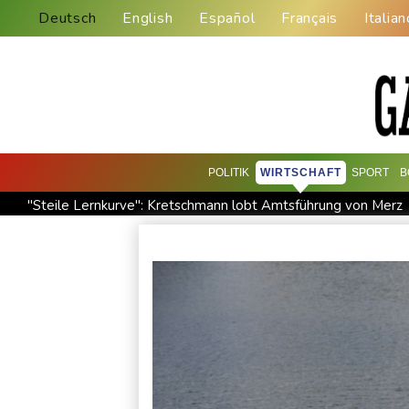
Deutsch
English
Español
Français
Italian
POLITIK
WIRTSCHAFT
SPORT
B
"Steile Lernkurve": Kretschmann lobt Amtsführung von Merz
Saudi-Arabien, Türkei und Pakistan schließen inmitten von I
Xiaomi Skynomad: N70 und N90 erhöhen den Druck auf Euro
Papst Leo XIV. will bei Frankreich-Besuch Missbrauchsopfer t
Kabel der Deutschen Bahn beschädigt: Kölner Staatsschutz 