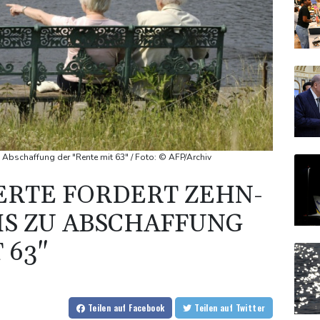
u Abschaffung der "Rente mit 63" / Foto: © AFP/Archiv
ERTE FORDERT ZEHN-
IS ZU ABSCHAFFUNG
 63"
Teilen
auf Facebook
Teilen
auf Twitter