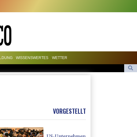
ILDUNG
WISSENSWERTES
WETTER
ntage mit mehr als 900 Pflanzen in Kerpen - Festnahme
hinter Falschvideo zu Merz-Rücktritt
l in Leipzig
ündigt Reaktion auf russische Wahlkampf-Einmischung an
VORGESTELLT
US-Unternehmen