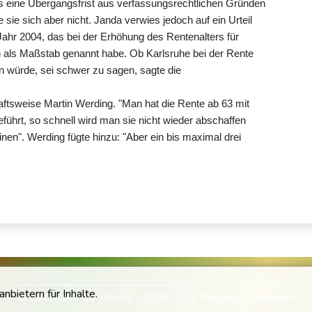
ss eine Übergangsfrist aus verfassungsrechtlichen Gründen
 sie sich aber nicht. Janda verwies jedoch auf ein Urteil
hr 2004, das bei der Erhöhung des Rentenalters für
n als Maßstab genannt habe. Ob Karlsruhe bei der Rente
en würde, sei schwer zu sagen, sagte die
haftsweise Martin Werding. "Man hat die Rente ab 63 mit
eführt, so schnell wird man sie nicht wieder abschaffen
nen". Werding fügte hinzu: "Aber ein bis maximal drei
bietern für Inhalte.
© La Gaceta De Mexico - 2026 - Alle Rechte vorbehalten