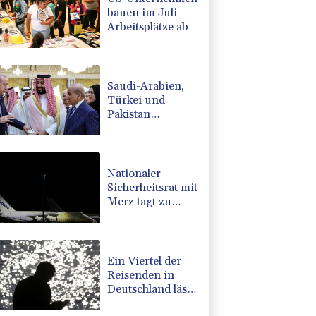
bauen im Juli
Arbeitsplätze ab
Saudi-Arabien,
Türkei und
Pakistan
schließen
inmitten von
Iran-Krieg
Verteidigungsabkommen
Nationaler
Sicherheitsrat mit
Merz tagt zu
Drohnenvorfall
in Leipzig
Ein Viertel der
Reisenden in
Deutschland lässt
sich Ziele von der