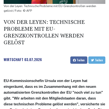
Ätna auf Sizilien ausgebrochen - Flugverkehr in Catania
Von der Leyen: Technische Probleme mit EU-Grenzkontrollen werden
zeitweise eingeschränkt
gelöst / Foto: © AFP
Doppelpack Freigang: Frankfurt schlägt auch Malmö
VON DER LEYEN: TECHNISCHE
Explosion mutmaßlich ukrainischer Drohne in Bulgarien löst
PROBLEME MIT EU-
diplomatische Verstimmung aus
GRENZKONTROLLEN WERDEN
GELÖST
WIRTSCHAFT
03.07.2026
Teilen
Teilen
EU-Kommissionschefin Ursula von der Leyen hat
eingeräumt, dass es im Zusammenhang mit den neuen
automatisierten Grenzkontrollen der EU "noch viel zu tun"
gibt. "Wir arbeiten mit den Mitgliedstaaten daran, dass
diese technischen Probleme gelöst werden", versicherte sie