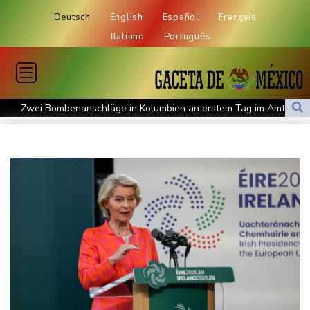
Deutsch
English
Español
Français
Italiano
Português
Zwei Bombenanschläge in Kolumbien an erstem Tag im Amt des
neuen Präsidenten Espriella
Busemann: Kein EM-Titel für Neugebauer wäre "eine
Enttäuschung"
Becker: Wer mehr will als Klassenerhalt hat "Fehler im Kopf"
Sohn: Krebs von Ex-Präsident Joe Biden hat sich ausgebreitet
und Metastasen gebildet
Bilger: Boni von Bahn-Managern werden an Einhaltung der
Vorgaben des Bundes geknüpft
FIFA stärkt Infantino - und holt zum Rundumschlag aus
Torlos gegen Kaiserslautern: Stotterstart von Wolfsburg