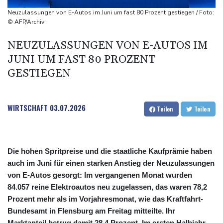
Staatsbürgerschaft
Neuzulassungen von E-Autos im Juni um fast 80 Prozent gestiegen / Foto:
Erdogan reist zu Dreier-Gipfel mit Pakistan nach Saudi-Arabien
© AFP/Archiv
58 Soldaten im Jemen bei Huthi-Angriffen getötet - Regierung
NEUZULASSUNGEN VON E-AUTOS IM
kündigt Vergeltung an
JUNI UM FAST 80 PROZENT
UEFA hält an FIFA-Boykott fest - CAF hält zu Infantino
GESTIEGEN
Jemen: 38 Soldaten bei Huthi-Angriffen getötet - Regierung
kündigt Vergeltung an
WIRTSCHAFT
03.07.2026
Teilen
Teilen
Die hohen Spritpreise und die staatliche Kaufprämie haben
auch im Juni für einen starken Anstieg der Neuzulassungen
von E-Autos gesorgt: Im vergangenen Monat wurden
84.057 reine Elektroautos neu zugelassen, das waren 78,2
Prozent mehr als im Vorjahresmonat, wie das Kraftfahrt-
Bundesamt in Flensburg am Freitag mitteilte. Ihr
Marktanteil betrug damit 28,4 Prozent. Im ersten Halbjahr