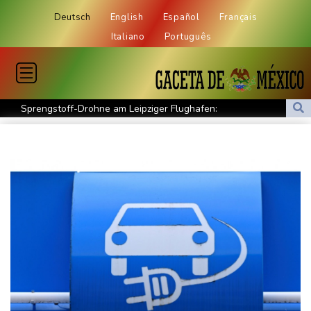
Deutsch
English
Español
Français
Italiano
Português
Sprengstoff-Drohne am Leipziger Flughafen:
Bundesanwaltschaft übernimmt Ermittlungen
Ungenügender Schutz von Kindern: Meta muss in USA 567
Millionen Dollar zahlen
Regierung und Opposition in Venezuela beginnen offiziellen
Dialog - ohne Machado
USA wollen bei Visa-Anträgen offenbar Online-Aktivitäten noch
stärker überprüfen
Röwekamp: Innenministerium muss zentral für Drohnenabwehr
zuständig sein
Trump unternimmt neuen Vorstoß im Streit um US-