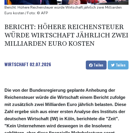
ausbauen
Bericht: Höhere Reichensteuer würde Wirtschaft jährlich zwei Milliarden
Iran bekräftigt harte Haltung in Streit um Straße von Hormus
Euro kosten / Foto: © AFP
Amtsantritt von Kolumbiens Staatschef De la Espriella von
BERICHT: HÖHERE REICHENSTEUER
Gewalt überschattet
WÜRDE WIRTSCHAFT JÄHRLICH ZWEI
Basketball-WM: Geiselsöder macht gesamte Vorbereitung mit
MILLIARDEN EURO KOSTEN
WIRTSCHAFT
02.07.2026
Teilen
Teilen
Die von der Bundesregierung geplante Anhebung der
Reichensteuer würde die Wirtschaft einem Bericht zufolge
mit zusätzlich zwei Milliarden Euro jährlich belasten. Diese
Zahl ergebe sich aus einer ersten Analyse des Instituts der
deutschen Wirtschaft (IW) in Köln, berichtete die "Zeit".
"Kein Unternehmen wird deswegen in die Insolvenz
schlittern, aber diese finanzielle Mehrbelastung sorgt