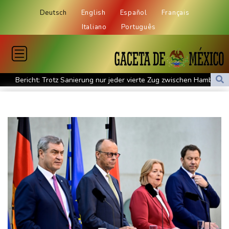
Deutsch
English
Español
Français
Italiano
Português
Bericht: Trotz Sanierung nur jeder vierte Zug zwischen Hamburg
und Berlin pünktlich
FC Bayern: Kompany setzt auf Musiala
Waldbrände in Kanada: Notstand in Provinz British Columbia
ausgerufen
Verdacht auf illegales Rennen: Zwei Tote nach Motorrad-Unfall
in Köln
Im EM-Becken: Berkhahn sieht "nicht viele Medaillenchancen"
Waldbrand in Kanada: Notstand in British Columbia ausgerufen -
20.000 Menschen evakuiert
Dobrindt will Forschung zur Drohensicherheit in Deutschland