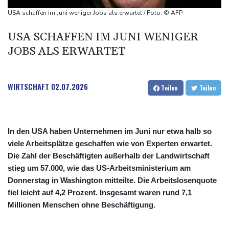
Infantino
USA schaffen im Juni weniger Jobs als erwartet / Foto: © AFP
Steinmeier-Nachfolge: Özdemir spricht sich für eine Frau aus
USA SCHAFFEN IM JUNI WENIGER
Wissenschaftler bestätigen: Schrottteil von SpaceX-Rakete auf
JOBS ALS ERWARTET
Mond eingeschlagen
Nilpferd-Baby von Herde von Drogenboss Escobar erst gerettet
und dann doch gestorben
WIRTSCHAFT
02.07.2026
Teilen
Teilen
Niedrigwasser: Ex-Umweltministerin Lemke fordert
grundsätzliche Gegenmaßnahmen
In den USA haben Unternehmen im Juni nur etwa halb so
viele Arbeitsplätze geschaffen wie von Experten erwartet.
Die Zahl der Beschäftigten außerhalb der Landwirtschaft
stieg um 57.000, wie das US-Arbeitsministerium am
Donnerstag in Washington mitteilte. Die Arbeitslosenquote
fiel leicht auf 4,2 Prozent. Insgesamt waren rund 7,1
Millionen Menschen ohne Beschäftigung.