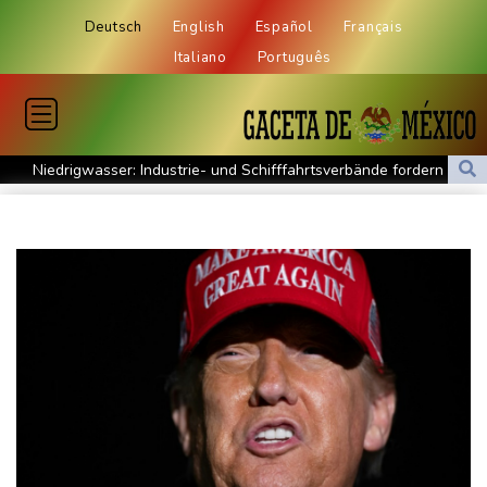
Deutsch
English
Español
Français
Italiano
Português
Niedrigwasser: Industrie- und Schifffahrtsverbände fordern
konkrete Schritte
Extremes Niedrigwasser: Verkehrsminister Bilger lädt zu
Spitzentreffen in Bonn
Bundesgerichtshof urteilt über Mann wegen Kriegsverbrechen in
syrischem Bürgerkrieg
Urteil in Prozess um tödlichen Autoanschlag auf Verdi-
Demonstration in München
Vorwurf der Preisabsprache: Drei US-Produzenten müssen 53
Millionen Eier spenden
Investoren-Affäre: Fifa-Spitze stellt sich "uneingeschränkt" hinter