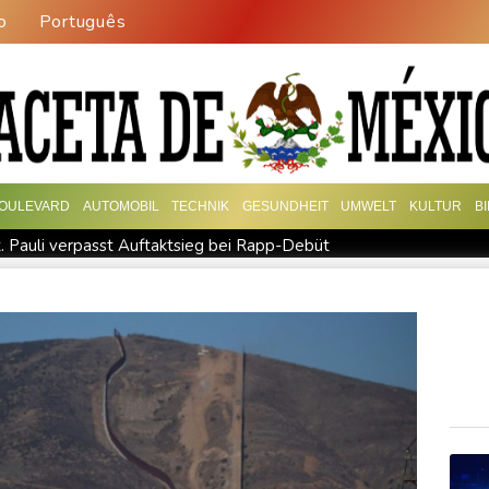
o
Português
OULEVARD
AUTOMOBIL
TECHNIK
GESUNDHEIT
UMWELT
KULTUR
B
t. Pauli verpasst Auftaktsieg bei Rapp-Debüt
hina auf Land getroffen
Nächster Dreifachsieg für Aprilia - Fe
 knüpfen
Bericht: Trotz Sanierung nur jeder vierte Zug zwisch
ada: Notstand in Provinz British Columbia ausgerufen
Verdach
"