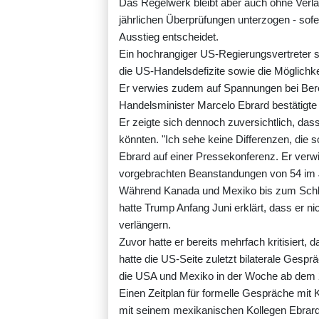
Das Regelwerk bleibt aber auch ohne Verlän
jährlichen Überprüfungen unterzogen - sofer
Ausstieg entscheidet.
Ein hochrangiger US-Regierungsvertreter s
die US-Handelsdefizite sowie die Möglich
Er verwies zudem auf Spannungen bei Ber
Handelsminister Marcelo Ebrard bestätigte 
Er zeigte sich dennoch zuversichtlich, das
könnten. "Ich sehe keine Differenzen, die s
Ebrard auf einer Pressekonferenz. Er verw
vorgebrachten Beanstandungen von 54 im J
Während Kanada und Mexiko bis zum Schlus
hatte Trump Anfang Juni erklärt, dass er n
verlängern.
Zuvor hatte er bereits mehrfach kritisiert
hatte die US-Seite zuletzt bilaterale Ges
die USA und Mexiko in der Woche ab dem 20
Einen Zeitplan für formelle Gespräche mit 
mit seinem mexikanischen Kollegen Ebrar