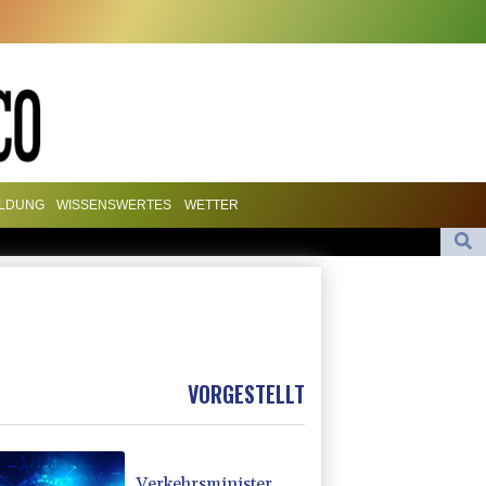
ILDUNG
WISSENSWERTES
WETTER
rnández triumphiert
en Hamburg und Berlin pünktlich
t auf illegales Rennen: Zwei Tote nach Motorrad-Unfall in Köln
VORGESTELLT
Verkehrsminister