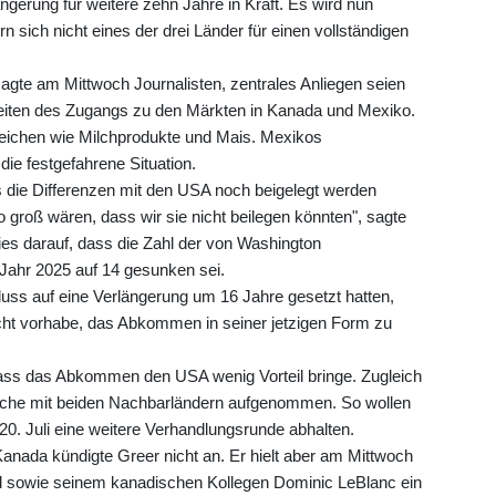
gerung für weitere zehn Jahre in Kraft. Es wird nun
n sich nicht eines der drei Länder für einen vollständigen
agte am Mittwoch Journalisten, zentrales Anliegen seien
keiten des Zugangs zu den Märkten in Kanada und Mexiko.
eichen wie Milchprodukte und Mais. Mexikos
die festgefahrene Situation.
s die Differenzen mit den USA noch beigelegt werden
o groß wären, dass wir sie nicht beilegen könnten", sagte
ies darauf, dass die Zahl der von Washington
ahr 2025 auf 14 gesunken sei.
s auf eine Verlängerung um 16 Jahre gesetzt hatten,
icht vorhabe, das Abkommen in seiner jetzigen Form zu
, dass das Abkommen den USA wenig Vorteil bringe. Zugleich
präche mit beiden Nachbarländern aufgenommen. So wollen
. Juli eine weitere Verhandlungsrunde abhalten.
Kanada kündigte Greer nicht an. Er hielt aber am Mittwoch
d sowie seinem kanadischen Kollegen Dominic LeBlanc ein