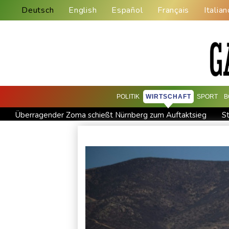
Deutsch
English
Español
Français
Italian
POLITIK
WIRTSCHAFT
SPORT
B
Überragender Zoma schießt Nürnberg zum Auftaktsieg
S
Flugstreichungen und Evakuierungen: Taifun "Dolphin" in Ostc
Verkehrsminister Bilger will Boni von Bahnmanagern an Ziele
FC Bayern: Kompany setzt auf Musiala
Waldbrände in Kan
Im EM-Becken: Berkhahn sieht "nicht viele Medaillenchancen