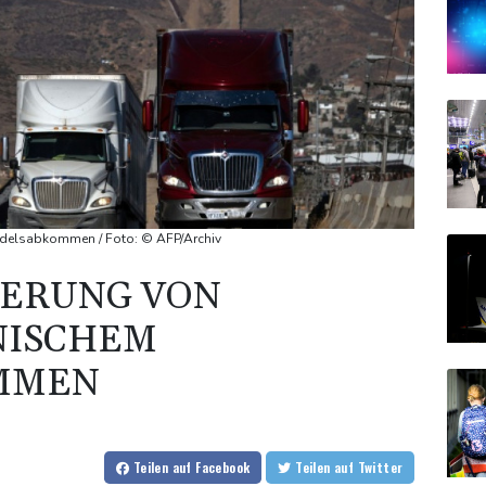
delsabkommen / Foto: © AFP/Archiv
GERUNG VON
NISCHEM
MMEN
Teilen
auf Facebook
Teilen
auf Twitter