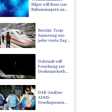
Bilger will Boni von
Bahnmanagern an
Ziele knüpfen
Bericht: Trotz
Sanierung nur
jeder vierte Zug
zwischen
Hamburg und
Berlin pünktlich
Dobrindt will
Forschung zur
Drohensicherheit
in Deutschland
ausbauen
DAK-Analyse:
ADHS-
Neudiagnosen
bei Kindern