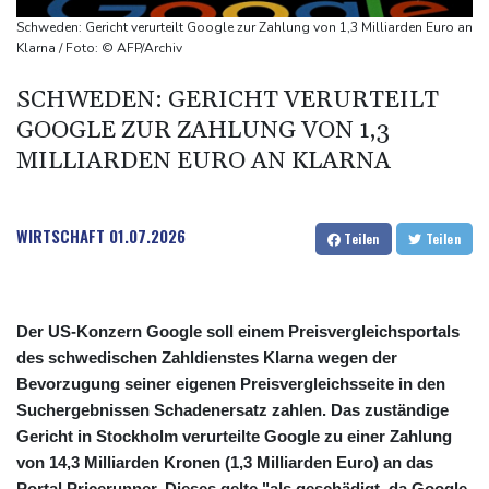
von Armut
Schweden: Gericht verurteilt Google zur Zahlung von 1,3 Milliarden Euro an
Schon fast 1000 Übergriffe: DB Regio kündigt Tonaufnahmen bei
Klarna / Foto: © AFP/Archiv
Bodycams an
SCHWEDEN: GERICHT VERURTEILT
Drohnenabwehr an Flughäfen: Regierung weist Forderung nach
GOOGLE ZUR ZAHLUNG VON 1,3
Bundeswehreinsatz zurück
MILLIARDEN EURO AN KLARNA
WIRTSCHAFT
01.07.2026
Teilen
Teilen
Der US-Konzern Google soll einem Preisvergleichsportals
des schwedischen Zahldienstes Klarna wegen der
Bevorzugung seiner eigenen Preisvergleichsseite in den
Suchergebnissen Schadenersatz zahlen. Das zuständige
Gericht in Stockholm verurteilte Google zu einer Zahlung
von 14,3 Milliarden Kronen (1,3 Milliarden Euro) an das
Portal Pricerunner. Dieses gelte "als geschädigt, da Google