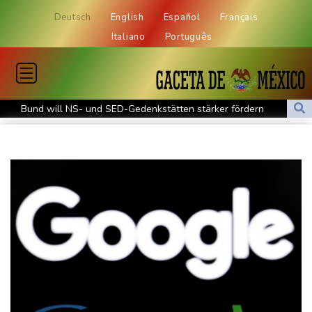
Deutsch
English
Español
Français
Italiano
Português
Bund will NS- und SED-Gedenkstätten stärker fördern
Anschlag auf italienischen Journalisten: Mutmaßlicher
Auftraggeber festgenommen
Regierung baut Drohnenabwehr an Flughäfen aus - aber Absage
an Bundeswehr-Einsatz
Finanzministerium verteidigt Pläne für Steuerreform gegen Kritik
"Lust am Fußball verloren": Karius erinnert sich an dunkle Zeit
Medien: Kane vor Vertragsverlängerung
Erneut Waldbrand nahe Athen ausgebrochen - Waldbrand in
Südfrankreich unter Kontrolle
Linke befürchtet durch Regierungspolitik drastische Zunahme