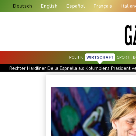
Deutsch
English
Español
Français
Italian
POLITIK
WIRTSCHAFT
SPORT
B
Rechter Hardliner De la Espriella als Kolumbiens Präsident ve
Selenskyj erstmals seit Beginn von Ukraine-Krieg in Serbien - 
Trump macht erneut Druck auf Zentralbank-Vorständin Cook
Eurojackpot geknackt: Mehr als 32 Millionen Euro gehen nac
Mindestens zehn Tote bei Angriffen der pro-iranischen Huthi