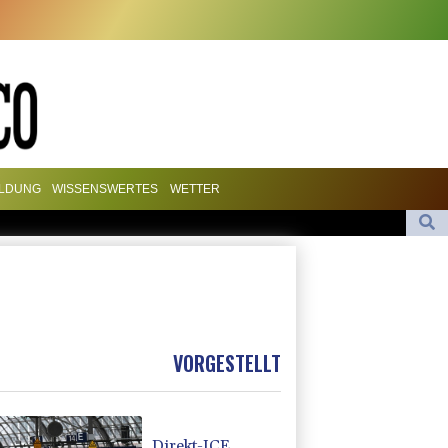
ILDUNG
WISSENSWERTES
WETTER
 Bochum
te bei Migrationskrise in Ceuta
 Russland
VORGESTELLT
Direkt-ICE