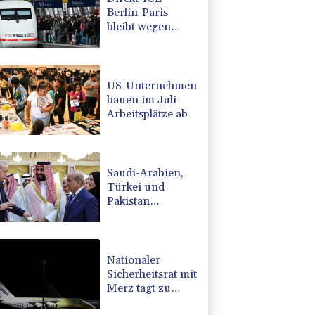
Berlin-Paris
bleibt wegen
Technikproblemen
vorerst
unterbrochen
US-Unternehmen
bauen im Juli
Arbeitsplätze ab
Saudi-Arabien,
Türkei und
Pakistan
schließen
inmitten von
Iran-Krieg
Verteidigungsabkommen
Nationaler
Sicherheitsrat mit
Merz tagt zu
Drohnenvorfall