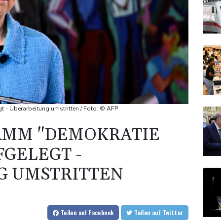
 - Überarbeitung umstritten / Foto: © AFP
MM "DEMOKRATIE
FGELEGT -
G UMSTRITTEN
Teilen
auf Facebook
Teilen
auf Twitter