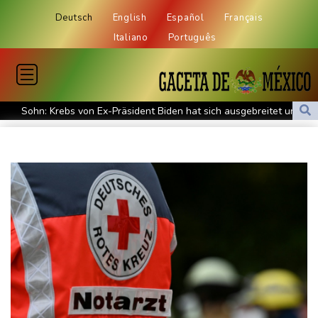
Deutsch
English
Español
Français
Italiano
Português
Sohn: Krebs von Ex-Präsident Biden hat sich ausgebreitet und
Metastasen gebildet
Iran stellt harte Bedingungen für Öffnung der Straße von
Hormus
Trauerflor und Schweigeminute: Inter Miami trauert mit Messi
WTA: Sabalenka scheitert überraschend in Toronto
Zwei Bombenanschläge in Kolumbien an erstem Tag im Amt des
neuen Präsidenten Espriella
Busemann: Kein EM-Titel für Neugebauer wäre "eine
Enttäuschung"
Becker: Wer mehr will als Klassenerhalt hat "Fehler im Kopf"