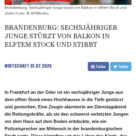
Sohn: Krebs von Ex-Präsident Joe Biden hat sich ausgebreitet
Brandenburg: Sechsjähriger Junge stürzt von Balkon in elftem Stock und
und Metastasen gebildet
stirbt / Foto: © AFP/Archiv
Bilger: Boni von Bahn-Managern werden an Einhaltung der
BRANDENBURG: SECHSJÄHRIGER
Vorgaben des Bundes geknüpft
JUNGE STÜRZT VON BALKON IN
FIFA stärkt Infantino - und holt zum Rundumschlag aus
ELFTEM STOCK UND STIRBT
WIRTSCHAFT
01.07.2026
Teilen
Teilen
In Frankfurt an der Oder ist ein sechsjähriger Junge aus
dem elften Stock eines Hochhauses in die Tiefe gestürzt
und gestorben. Eine Zeugin alarmierte am Dienstagabend
die Rettungskräfte, als sie den schwerst verletzten Jungen
vor dem Haus auf dem Boden entdeckte, wie ein
Polizeisprecher am Mittwoch in der brandenburgischen
Stadt sagte. Diese kämpften um das Leben des Kinds, das