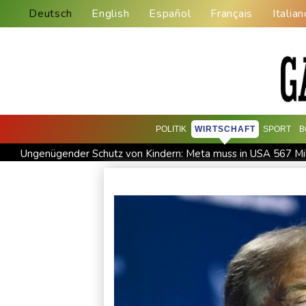
Deutsch
English
Español
Français
Italian
POLITIK
WIRTSCHAFT
SPORT
B
Ungenügender Schutz von Kindern: Meta muss in USA 567 Mil
USA wollen bei Visa-Anträgen offenbar Online-Aktivitäten no
Trump unternimmt neuen Vorstoß im Streit um US-Staatsbürg
58 Soldaten im Jemen bei Huthi-Angriffen getötet - Regieru
Jemen: 38 Soldaten bei Huthi-Angriffen getötet - Regierung 