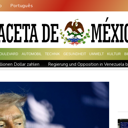
o
Português
OULEVARD
AUTOMOBIL
TECHNIK
GESUNDHEIT
UMWELT
KULTUR
B
lionen Dollar zahlen
Regierung und Opposition in Venezuela b
ch stärker überprüfen
Röwekamp: Innenministerium muss zentr
erschaft
Erdogan reist zu Dreier-Gipfel mit Pakistan nach Sau
ng kündigt Vergeltung an
UEFA hält an FIFA-Boykott fest - CAF
kündigt Vergeltung an
Mindestens zwei Tote bei Bombenexplo