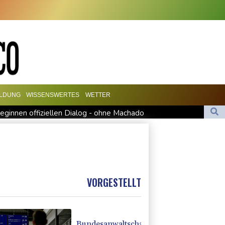
ILDUNG
WISSENSWERTES
WETTER
eginnen offiziellen Dialog - ohne Machado
al für Drohnenabwehr zuständig sein
di-Arabien
 hält zu Infantino
sion in Kleinbus nahe Damaskus
VORGESTELLT
Bundesanwaltschaft