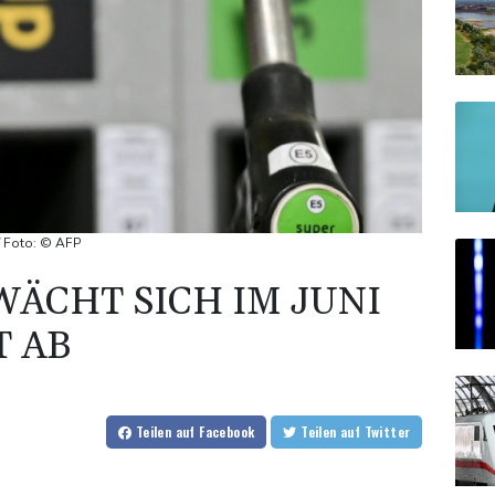
 / Foto: © AFP
WÄCHT SICH IM JUNI
T AB
Teilen
auf Facebook
Teilen
auf Twitter