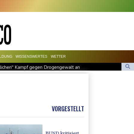
ILDUNG
WISSENSWERTES
WETTER
dlichen" Kampf gegen Drogengewalt an
naler Schande"
nicht CDU in Sachsen-Anhalt
efall- und Übergangslösungen
s Kolumbiens Präsident vereidigt
VORGESTELLT
BUND kritisiert