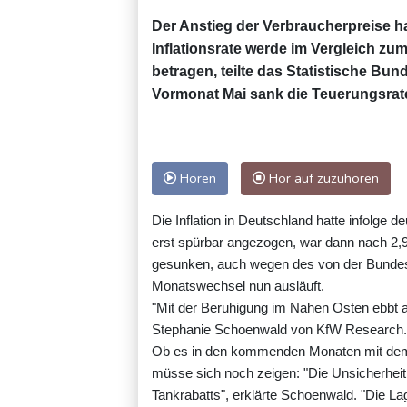
Der Anstieg der Verbraucherpreise ha
Inflationsrate werde im Vergleich zu
betragen, teilte das Statistische Bu
Vormonat Mai sank die Teuerungsrat
Hören
Hör auf zuzuhören
Die Inflation in Deutschland hatte infolge 
erst spürbar angezogen, war dann nach 2,9 
gesunken, auch wegen des von der Bundesr
Monatswechsel nun ausläuft.
"Mit der Beruhigung im Nahen Osten ebbt 
Stephanie Schoenwald von KfW Research. "
Ob es in den kommenden Monaten mit dem 
müsse sich noch zeigen: "Die Unsicherheit
Tankrabatts", erklärte Schoenwald. "Die La