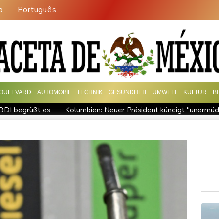
o
Português
OULEVARD
AUTOMOBIL
TECHNIK
GESUNDHEIT
UMWELT
KULTUR
B
 BDI begrüßt es
Kolumbien: Neuer Präsident kündigt "unermü
t für Lastwagen
Trump spricht nach Ballsaal-Urteil von "natio
hrzehnt
Frei: Über Beteiligung an AfD-Regierung entscheidet 
sland
"Rente mit 63": Unionsfraktionschef Frei offen für Härt
gen Falschinformationen
Rechter Hardliner De la Espriella al