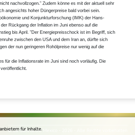
nicht nachvollzogen." Zudem könne es mit der aktuell sehr
ch angesichts hoher Düngerpreise bald vorbei sein.
akroökonomie und Konjunkturforschung (IMK) der Hans-
s der Rückgang der Inflation im Juni ebenso auf die
tieg bis April. "Der Energiepreisschock ist im Begriff, sich
affenruhe zwischen den USA und dem Iran an, dürfte sich
gen der nun geringeren Rohölpreise nur wenig auf die
ür die Inflationsrate im Juni sind noch vorläufig. Die
eröffentlicht.
bietern für Inhalte.
© La Gaceta De Mexico - 2026 - Alle Rechte vorbehalten