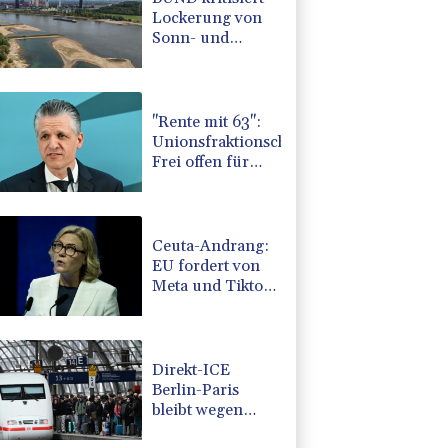
Lockerung von
Sonn- und
Feiertagsfahrverbot
für Lastwagen
"Rente mit 63":
Unionsfraktionschef
Frei offen für
Härtefall- und
Übergangslösungen
Ceuta-Andrang:
EU fordert von
Meta und Tiktok
Vorgehen gegen
Falschinformationen
Direkt-ICE
Berlin-Paris
bleibt wegen
Technikproblemen