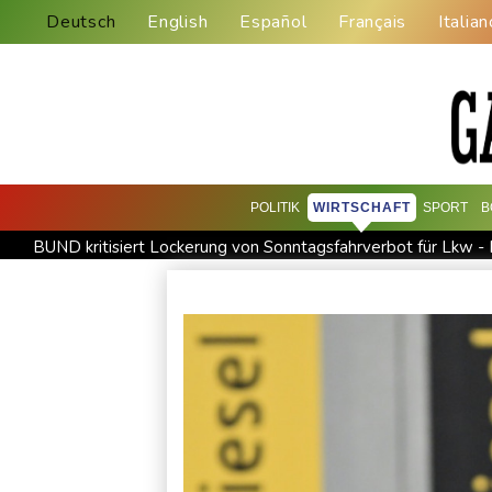
Deutsch
English
Español
Français
Italian
POLITIK
WIRTSCHAFT
SPORT
B
BUND kritisiert Lockerung von Sonntagsfahrverbot für Lkw -
BUND kritisiert Lockerung von Sonn- und Feiertagsfahrverbo
Abholzung im Amazonas auf niedrigstem Stand seit einem Ja
US-Senat stimmt für umfassendes Sanktionspaket gegen Rus
Ceuta-Andrang: EU fordert von Meta und Tiktok Vorgehen ge