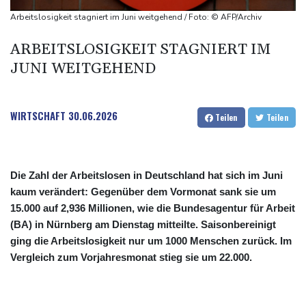
explodiert
Arbeitslosigkeit stagniert im Juni weitgehend / Foto: © AFP/Archiv
Bundesanwaltschaft übernimmt Ermittlungen zu Sprengstoff-
ARBEITSLOSIGKEIT STAGNIERT IM
Drohne in Leipzig
JUNI WEITGEHEND
42,2 Grad: Allzeit-Hitzerekord in der Slowakei nach nur einem
Tag gebrochen
WIRTSCHAFT
30.06.2026
Teilen
Teilen
Die Zahl der Arbeitslosen in Deutschland hat sich im Juni
kaum verändert: Gegenüber dem Vormonat sank sie um
15.000 auf 2,936 Millionen, wie die Bundesagentur für Arbeit
(BA) in Nürnberg am Dienstag mitteilte. Saisonbereinigt
ging die Arbeitslosigkeit nur um 1000 Menschen zurück. Im
Vergleich zum Vorjahresmonat stieg sie um 22.000.