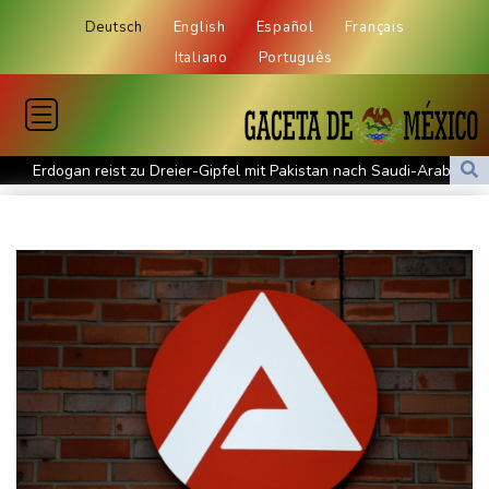
Deutsch
English
Español
Français
Italiano
Português
Erdogan reist zu Dreier-Gipfel mit Pakistan nach Saudi-Arabien
58 Soldaten im Jemen bei Huthi-Angriffen getötet - Regierung
kündigt Vergeltung an
UEFA hält an FIFA-Boykott fest - CAF hält zu Infantino
Jemen: 38 Soldaten bei Huthi-Angriffen getötet - Regierung
kündigt Vergeltung an
Mindestens zwei Tote bei Bombenexplosion in Kleinbus nahe
Damaskus
Real Madrid verlängert mit Vinicius Jr. bis 2032
Schwimm-EM: Eikermann und Rösler gewinnen Silber und Bronze
Syrische Staatsmedien: Bombe in Kleinbus nahe Damaskus