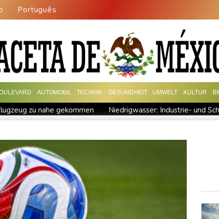
o
Português
OULEVARD
AUTOMOBIL
TECHNIK
GESUNDHEIT
UMWELT
KULTUR
B
flugzeug zu nahe gekommen
Niedrigwasser: Industrie- und Sch
zentreffen in Bonn
Bundesgerichtshof urteilt über Mann wegen
stration in München
Vorwurf der Preisabsprache: Drei US-Pro
nter Infantino
Steinmeier-Nachfolge: Özdemir spricht sich für e
 auf Mond eingeschlagen
Nilpferd-Baby von Herde von Drogenb