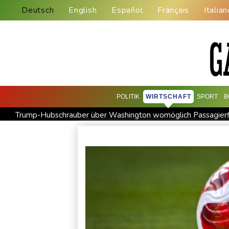
Deutsch
English
Español
Français
Italian
POLITIK
WIRTSCHAFT
SPORT
B
Trump-Hubschrauber über Washington womöglich Passagier
Extremes Niedrigwasser: Verkehrsminister Bilger lädt zu Spit
Urteil in Prozess um tödlichen Autoanschlag auf Verdi-Demon
Investoren-Affäre: Fifa-Spitze stellt sich "uneingeschränkt" hi
Wissenschaftler bestätigen: Schrottteil von SpaceX-Rakete