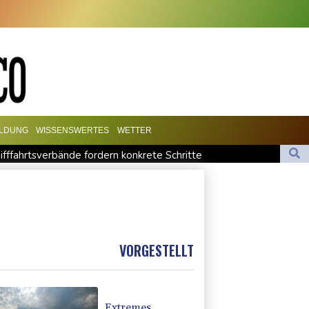
ILDUNG
WISSENSWERTES
WETTER
ifffahrtsverbände fordern konkrete Schritte
 Kriegsverbrechen in syrischem Bürgerkrieg
duzenten müssen 53 Millionen Eier spenden
ine Frau aus
oss Escobar erst gerettet und dann doch gestorben
VORGESTELLT
Extremes