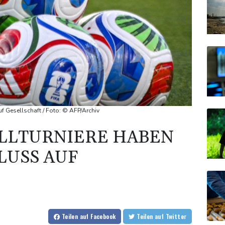
uf Gesellschaft / Foto: © AFP/Archiv
LLTURNIERE HABEN P
USS AUF G
Teilen
auf Facebook
Teilen
auf Twitter