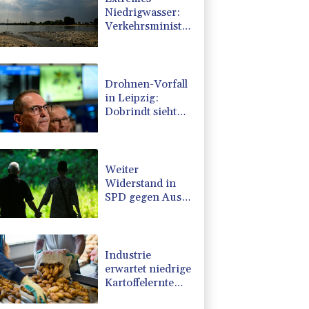
Niedrigwasser:
Verkehrsminister
Bilger lädt zu
Spitzentreffen in
Bonn
Drohnen-Vorfall
in Leipzig:
Dobrindt sieht
"neues
Bedrohungsszenario"
Weiter
Widerstand in
SPD gegen Aus
für Rente ab 45
Versicherungsjahren
Industrie
erwartet niedrige
Kartoffelernte
wegen extremer