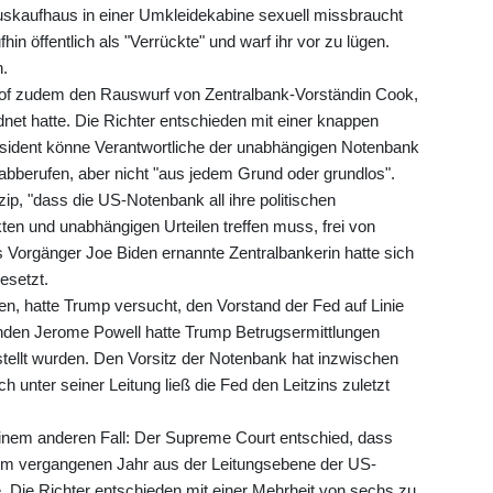
uskaufhaus in einer Umkleidekabine sexuell missbraucht
in öffentlich als "Verrückte" und warf ihr vor zu lügen.
n.
shof zudem den Rauswurf von Zentralbank-Vorständin Cook,
et hatte. Die Richter entschieden mit einer knappen
äsident könne Verantwortliche der unabhängigen Notenbank
abberufen, aber nicht "aus jedem Grund oder grundlos".
zip, "dass die US-Notenbank all ihre politischen
en und unabhängigen Urteilen treffen muss, frei von
s Vorgänger Joe Biden ernannte Zentralbankerin hatte sich
esetzt.
, hatte Trump versucht, den Vorstand der Fed auf Linie
enden Jerome Powell hatte Trump Betrugsermittlungen
estellt wurden. Den Vorsitz der Notenbank hat inzwischen
 unter seiner Leitung ließ die Fed den Leitzins zuletzt
einem anderen Fall: Der Supreme Court entschied, dass
im vergangenen Jahr aus der Leitungsebene der US-
 Die Richter entschieden mit einer Mehrheit von sechs zu