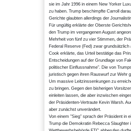
sie im Jahr 1996 in einem New Yorker Lux
zu haben. Trump beschimpfte Carroll daraufh
Gerichte glaubten allerdings der Journalisti
Für ungültig erklärte der Oberste Gericht
den Trump im vergangenen August angeordn
Mehrheit von fünf zu vier Stimmen, der Pr
Federal Reserve (Fed) zwar grundsätzlich 
Cook erklärte, das Urteil bestätige das Prin
Entscheidungen auf der Grundlage von Fakt
politischer Einflussnahme". Die von Trump
juristisch gegen ihren Rauswurf zur Wehr g
Um massive Leitzinssenkungen zu erreichen
zu bringen. Gegen den bisherigen Vorsitz
einleiten lassen, die aber inzwischen eing
der Präsidenten-Vertraute Kevin Warsh. Auch
aber zunächst unverändert.
Von einem "Sieg" sprach der Präsident in 
Trump die Demokratin Rebecca Slaughter 
Wettbewerbsbehörde FTC abberufen durfte.