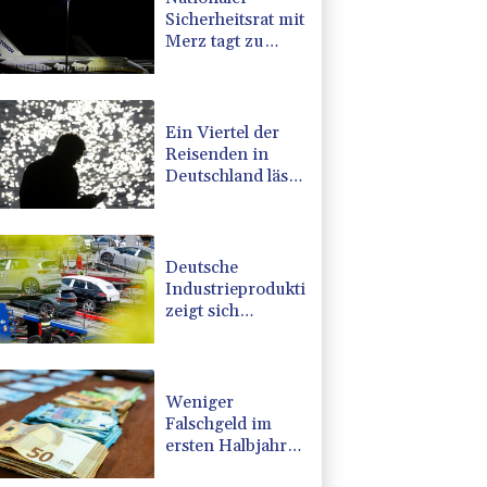
Sicherheitsrat mit
Merz tagt zu
Drohnenvorfall
in Leipzig
Ein Viertel der
Reisenden in
Deutschland lässt
sich Ziele von der
KI vorschlagen
Deutsche
Industrieproduktion
zeigt sich
widerstandsfähig
- Rekordstand bei
Exporten
Weniger
Falschgeld im
ersten Halbjahr
im Umlauf