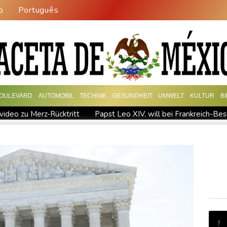
o
Português
OULEVARD
AUTOMOBIL
TECHNIK
GESUNDHEIT
UMWELT
KULTUR
B
video zu Merz-Rücktritt
Papst Leo XIV. will bei Frankreich-Be
eipzig
Kabel der Deutschen Bahn beschädigt: Kölner Staatss
ische Wahlkampf-Einmischung an
Ein Viertel der Reisenden in De
erurteilte Linksextremistin: Bundesgerichtshof bestätigt Beugehaf
sah
Medien: Türkischer Präsident Erdogan zu Dreiergipfel in Sa