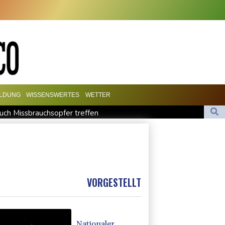
ILDUNG
WISSENSWERTES
WETTER
such Missbrauchsopfer treffen
chutz ermittelt wegen Sabotage
utschland lässt sich Ziele von der KI vorschlagen
t für Lina E.
udi-Arabien eingetroffen
VORGESTELLT
Nationaler