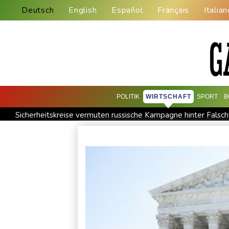
Deutsch
English
Español
Français
Italian
POLITIK
WIRTSCHAFT
SPORT
B
Sicherheitskreise vermuten russische Kampagne hinter Falsch
Nationaler Sicherheitsrat mit Merz tagt zu Drohnenvorfall in L
Frankreichs Außenminister Barrot kündigt Reaktion auf russ
Norwegens Fußball-Verband fordert Infantinos Rücktritt
V
Verweigerter Dopingtest: NADA will Vierjahressperre für An