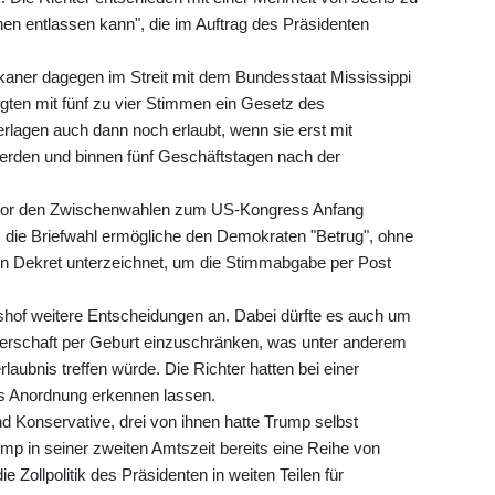
en entlassen kann", die im Auftrag des Präsidenten
kaner dagegen im Streit mit dem Bundesstaat Mississippi
igten mit fünf zu vier Stimmen ein Gesetz des
rlagen auch dann noch erlaubt, wenn sie erst mit
rden und binnen fünf Geschäftstagen nach der
al vor den Zwischenwahlen zum US-Kongress Anfang
die Briefwahl ermögliche den Demokraten "Betrug", ohne
r ein Dekret unterzeichnet, um die Stimmabgabe per Post
shof weitere Entscheidungen an. Dabei dürfte es auch um
erschaft per Geburt einzuschränken, was unter anderem
laubnis treffen würde. Die Richter hatten bei einer
s Anordnung erkennen lassen.
 Konservative, drei von ihnen hatte Trump selbst
mp in seiner zweiten Amtszeit bereits eine Reihe von
e Zollpolitik des Präsidenten in weiten Teilen für