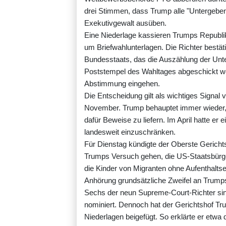
drei Stimmen, dass Trump alle "Untergeben
Exekutivgewalt ausüben.
Eine Niederlage kassieren Trumps Republi
um Briefwahlunterlagen. Die Richter bestät
Bundesstaats, das die Auszählung der Unte
Poststempel des Wahltages abgeschickt we
Abstimmung eingehen.
Die Entscheidung gilt als wichtiges Sign
November. Trump behauptet immer wieder, 
dafür Beweise zu liefern. Im April hatte e
landesweit einzuschränken.
Für Dienstag kündigte der Oberste Gericht
Trumps Versuch gehen, die US-Staatsbürg
die Kinder von Migranten ohne Aufenthaltser
Anhörung grundsätzliche Zweifel an Trump
Sechs der neun Supreme-Court-Richter sind
nominiert. Dennoch hat der Gerichtshof Tru
Niederlagen beigefügt. So erklärte er etwa di