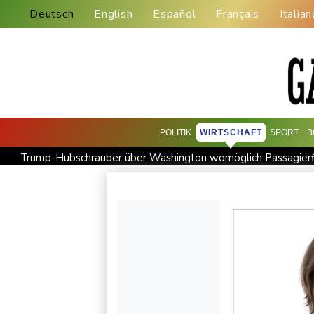
Deutsch
English
Español
Français
Italian
POLITIK
WIRTSCHAFT
SPORT
B
Trump-Hubschrauber über Washington womöglich Passagier
Extremes Niedrigwasser: Verkehrsminister Bilger lädt zu Spit
Urteil in Prozess um tödlichen Autoanschlag auf Verdi-Demon
Investoren-Affäre: Fifa-Spitze stellt sich "uneingeschränkt" hi
Wissenschaftler bestätigen: Schrottteil von SpaceX-Rakete