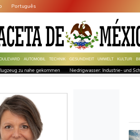
o
Português
OULEVARD
AUTOMOBIL
TECHNIK
GESUNDHEIT
UMWELT
KULTUR
B
flugzeug zu nahe gekommen
Niedrigwasser: Industrie- und Sch
zentreffen in Bonn
Bundesgerichtshof urteilt über Mann wegen
stration in München
Vorwurf der Preisabsprache: Drei US-Pro
nter Infantino
Steinmeier-Nachfolge: Özdemir spricht sich für e
 auf Mond eingeschlagen
Nilpferd-Baby von Herde von Drogenb