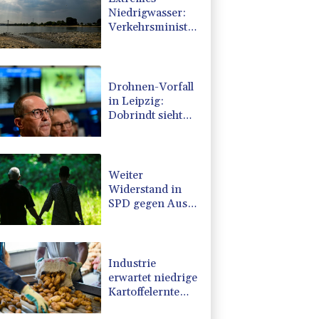
Niedrigwasser:
Verkehrsminister
Bilger lädt zu
Spitzentreffen in
Bonn
Drohnen-Vorfall
in Leipzig:
Dobrindt sieht
"neues
Bedrohungsszenario"
Weiter
Widerstand in
SPD gegen Aus
für Rente ab 45
Versicherungsjahren
Industrie
erwartet niedrige
Kartoffelernte
wegen extremer