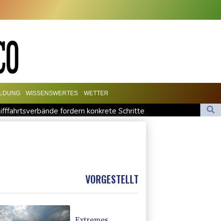
ILDUNG
WISSENSWERTES
WETTER
ifffahrtsverbände fordern konkrete Schritte
 Kriegsverbrechen in syrischem Bürgerkrieg
duzenten müssen 53 Millionen Eier spenden
ine Frau aus
oss Escobar erst gerettet und dann doch gestorben
VORGESTELLT
Extremes