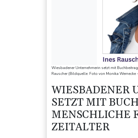
Wiesbadener Unternehmerin setzt mit Buchbeitrag I
Rauscher (Bildquelle: Foto von Monika Wernecke
WIESBADENER 
SETZT MIT BUC
MENSCHLICHE F
ZEITALTER