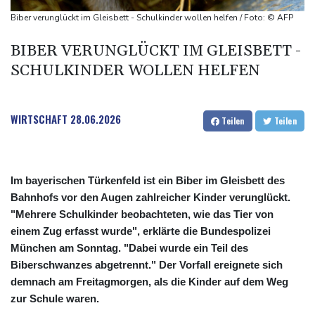
US-Berufungsgericht bestätigt Aussetzung von Trumps
Biber verunglückt im Gleisbett - Schulkinder wollen helfen / Foto: © AFP
umstrittenen Ballsaal-Plänen
BIBER VERUNGLÜCKT IM GLEISBETT -
Nach Andrang auf Ceuta: Spanien und Italien streiten über
SCHULKINDER WOLLEN HELFEN
Grenzkontrollen
Niewiadoma fährt am Mont Ventoux ins Gelbe Trikot
Trumps umstrittener Justizminister Blanche kurz vor der
WIRTSCHAFT
28.06.2026
Teilen
Teilen
Bestätigung im Senat
Im bayerischen Türkenfeld ist ein Biber im Gleisbett des
Bahnhofs vor den Augen zahlreicher Kinder verunglückt.
"Mehrere Schulkinder beobachteten, wie das Tier von
einem Zug erfasst wurde", erklärte die Bundespolizei
München am Sonntag. "Dabei wurde ein Teil des
Biberschwanzes abgetrennt." Der Vorfall ereignete sich
demnach am Freitagmorgen, als die Kinder auf dem Weg
zur Schule waren.