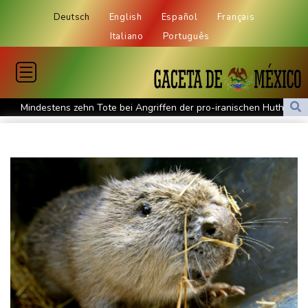
Deutsch
English
Español
Français
Italiano
Português
Mindestens zehn Tote bei Angriffen der pro-iranischen Huthis im
Jemen
US-Senat stimmt für verschärfte Sanktionen gegen Russland
US-Gericht setzt Bau von Trumps Ballsaal aus - Präsident
kündigt Berufung an
Direkt-ICE Berlin-Paris bleibt wegen Technikproblemen vorerst
unterbrochen
Selenskyj erstmals seit Beginn von Ukraine-Krieg nach Serbien
gereist
Russland weist Verantwortung für Drohnenvorfall an Leipziger
Flughafen zurück