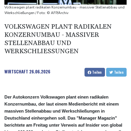
Hormus
Volkswagen plant radikalen Konzernumbau - massiver Stellenabbau und
Trauerflor und Schweigeminute: Inter Miami trauert mit Messi
Werkschließungen / Foto: © AFP/Archiv
WTA: Sabalenka scheitert überraschend in Toronto
VOLKSWAGEN PLANT RADIKALEN
Zwei Bombenanschläge in Kolumbien an erstem Tag im Amt des
KONZERNUMBAU - MASSIVER
neuen Präsidenten Espriella
STELLENABBAU UND
WERKSCHLIESSUNGEN
WIRTSCHAFT
26.06.2026
Teilen
Teilen
Der Autokonzern Volkswagen plant einen radikalen
Konzernumbau, der laut einem Medienbericht mit einem
massiven Stellenabbau und Werkschließungen in
Deutschland einhergehen soll. Das "Manager Magazin"
berichtete am Freitag unter Verweis auf Insider von global