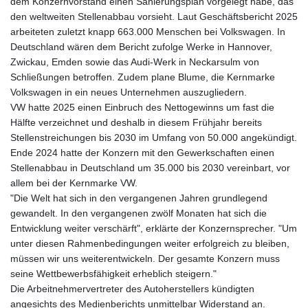
dem Konzernvorstand einen Sanierungsplan vorgelegt habe, das
den weltweiten Stellenabbau vorsieht. Laut Geschäftsbericht 2025
arbeiteten zuletzt knapp 663.000 Menschen bei Volkswagen. In
Deutschland wären dem Bericht zufolge Werke in Hannover,
Zwickau, Emden sowie das Audi-Werk in Neckarsulm von
Schließungen betroffen. Zudem plane Blume, die Kernmarke
Volkswagen in ein neues Unternehmen auszugliedern.
VW hatte 2025 einen Einbruch des Nettogewinns um fast die
Hälfte verzeichnet und deshalb in diesem Frühjahr bereits
Stellenstreichungen bis 2030 im Umfang von 50.000 angekündigt.
Ende 2024 hatte der Konzern mit den Gewerkschaften einen
Stellenabbau in Deutschland um 35.000 bis 2030 vereinbart, vor
allem bei der Kernmarke VW.
"Die Welt hat sich in den vergangenen Jahren grundlegend
gewandelt. In den vergangenen zwölf Monaten hat sich die
Entwicklung weiter verschärft", erklärte der Konzernsprecher. "Um
unter diesen Rahmenbedingungen weiter erfolgreich zu bleiben,
müssen wir uns weiterentwickeln. Der gesamte Konzern muss
seine Wettbewerbsfähigkeit erheblich steigern."
Die Arbeitnehmervertreter des Autoherstellers kündigten
angesichts des Medienberichts unmittelbar Widerstand an.