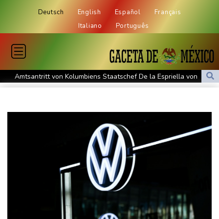
Deutsch
English
Español
Français
Italiano
Português
Amtsantritt von Kolumbiens Staatschef De la Espriella von
Gewalt überschattet
Basketball-WM: Geiselsöder macht gesamte Vorbereitung mit
Taifun "Dolphin": Flugausfälle, Evakuierung und höchste
Warnstufe in China
Lionel Messi trauert um Vater und langjährigen Manager Jorge
DAK-Analyse: ADHS-Neudiagnosen bei Kindern deutlich
gestiegen
Sohn: Krebs von Ex-Präsident Biden hat sich ausgebreitet und
Metastasen gebildet
Iran stellt harte Bedingungen für Öffnung der Straße von