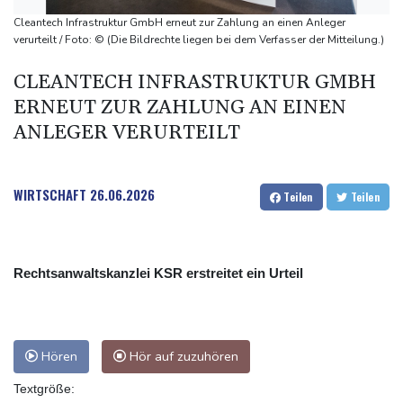
Bulgarien nahe Gaspipeline
Cleantech Infrastruktur GmbH erneut zur Zahlung an einen Anleger
Lionel Messi trauert um seinen Vater
verurteilt / Foto: © (Die Bildrechte liegen bei dem Verfasser der Mitteilung.)
Absturz von Ultraleichtflugzeug: 72-jähriger Pilot stirbt in Baden-
CLEANTECH INFRASTRUKTUR GMBH
Württemberg
ERNEUT ZUR ZAHLUNG AN EINEN
Selenskyj warnt in Belgrad vor Folgen russischer Angriffe für
ANLEGER VERURTEILT
den Winter
WIRTSCHAFT
26.06.2026
Teilen
Teilen
Rechtsanwaltskanzlei KSR erstreitet ein Urteil
Hören
Hör auf zuzuhören
Textgröße: