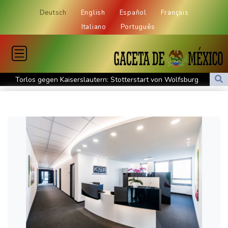
Deutsch
English
Español
Français
Italiano
Português
Torlos gegen Kaiserslautern: Stotterstart von Wolfsburg
Ätna auf Sizilien ausgebrochen - Flugverkehr in Catania
zeitweise eingeschränkt
Doppelpack Freigang: Frankfurt schlägt auch Malmö
Explosion mutmaßlich ukrainischer Drohne in Bulgarien löst
diplomatische Verstimmung aus
Selenskyj warnt vor Folgen russischer Angriffe - Vucic für
Integrität der Ukraine
Sieg auf der längsten Etappe: Vollering übernimmt
Gesamtführung
Drohne explodiert an der Grenze zwischen Rumänien und