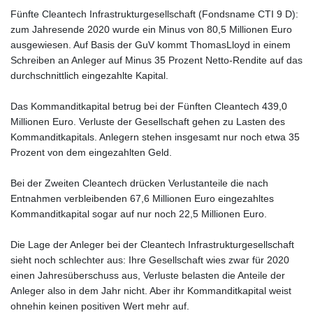
Fünfte Cleantech Infrastrukturgesell­schaft (Fonds­name CTI 9 D):
zum Jahres­ende 2020 wurde ein Minus von 80,5 Millionen Euro
ausgewiesen. Auf Basis der GuV kommt ThomasLloyd in einem
Schreiben an Anleger auf Minus 35 Prozent Netto-Rendite auf das
durch­schnitt­lich einge­zahlte Kapital.
Das Kommandit­kapital betrug bei der Fünften Cleantech 439,0
Millionen Euro. Verluste der Gesell­schaft gehen zu Lasten des
Kommandit­kapitals. Anlegern stehen insgesamt nur noch etwa 35
Prozent von dem einge­zahlten Geld.
Bei der Zweiten Cleantech drücken Verlust­anteile die nach
Entnahmen verbleibenden 67,6 Millionen Euro einge­zahltes
Kommandit­kapital sogar auf nur noch 22,5 Millionen Euro.
Die Lage der Anleger bei der Cleantech Infrastrukturgesell­schaft
sieht noch schlechter aus: Ihre Gesell­schaft wies zwar für 2020
einen Jahres­über­schuss aus, Verluste belasten die Anteile der
Anleger also in dem Jahr nicht. Aber ihr Kommandit­kapital weist
ohnehin keinen positiven Wert mehr auf.