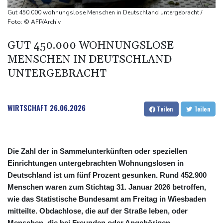
2025 verunglückte alle 18 Minuten ein Kind im Straßenverkehr -
Gut 450.000 wohnungslose Menschen in Deutschland untergebracht /
mehr Todesfälle
Foto: © AFP/Archiv
Auto gerät in Gegenverkehr: Drei Frauen sterben bei
GUT 450.000 WOHNUNGSLOSE
Verkehrsunfall in Bayern
MENSCHEN IN DEUTSCHLAND
80-Jährige stirbt bei heftigem Waldbrand in Kanada
UNTERGEBRACHT
Westeuropa erlebt heißesten Juni und Juli seit Beginn der
Aufzeichnungen
WIRTSCHAFT
26.06.2026
Teilen
Teilen
Die Zahl der in Sammelunterkünften oder speziellen
Einrichtungen untergebrachten Wohnungslosen in
Deutschland ist um fünf Prozent gesunken. Rund 452.900
Menschen waren zum Stichtag 31. Januar 2026 betroffen,
wie das Statistische Bundesamt am Freitag in Wiesbaden
mitteilte. Obdachlose, die auf der Straße leben, oder
Menschen, die bei Freunden oder Angehörigen