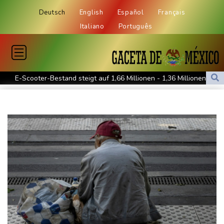
Deutsch
English
Español
Français
Italiano
Português
E-Scooter-Bestand steigt auf 1,66 Millionen - 1,36 Millionen in
Privatbesitz
Klingbeils Steuerpläne stoßen weiter auf Kritik
Grünen-Politiker Janosch Dahmen fordert nationalen
Hitzeschutzplan
Erneut Waldbrand nahe Athen ausgebrochen - Dutzende
Feuerwehrleute im Einsatz
Niedrigwasser: Handelsverband fordert dauerhafte Zulassung
von Lang-Lkw
Frontalzusammenstoß in Mecklenburg-Vorpommern: Zwei Tote
und drei Schwerverletzte