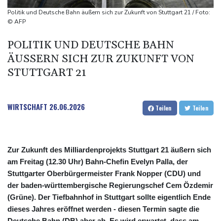
Bundesanwaltschaft übernimmt Ermittlungen
Politik und Deutsche Bahn äußern sich zur Zukunft von Stuttgart 21 / Foto:
Ungenügender Schutz von Kindern: Meta muss in USA 567
© AFP
Millionen Dollar zahlen
POLITIK UND DEUTSCHE BAHN
Regierung und Opposition in Venezuela beginnen offiziellen
ÄUSSERN SICH ZUR ZUKUNFT VON S
Dialog - ohne Machado
TUTTGART 21
WIRTSCHAFT
26.06.2026
Teilen
Teilen
Zur Zukunft des Milliardenprojekts Stuttgart 21 äußern sich
am Freitag (12.30 Uhr) Bahn-Chefin Evelyn Palla, der
Stuttgarter Oberbürgermeister Frank Nopper (CDU) und
der baden-württembergische Regierungschef Cem Özdemir
(Grüne). Der Tiefbahnhof in Stuttgart sollte eigentlich Ende
dieses Jahres eröffnet werden - diesen Termin sagte die
Deutsche Bahn (DB) aber ab. Es wird erwartet, dass am