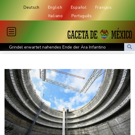
Deutsch
English
Español
Français
Italiano
Português
Grindel erwartet nahendes Ende der Ära Infantino
Regierung will bei Klimaschutz vorerst nicht nachsteuern - Kritik
der Grünen
Hitze und Niedrigwasser: Städte- und Gemeindebund fordert
"nationalen Kraftakt"
Infantinos Investorenplan: FIFA-Experte fordert Aufarbeitung
Biathlon-Olympiasieger Jacquelin wird Teilzeit-Radprofi
Kircher: VAR nicht "zu kleinteilig" einsetzen
Kreise: Türkei will mit Pakistan und Saudi-Arabien
Verteidigungspakt schließen
Sprengstoff-Drohne am Leipziger Flughafen: