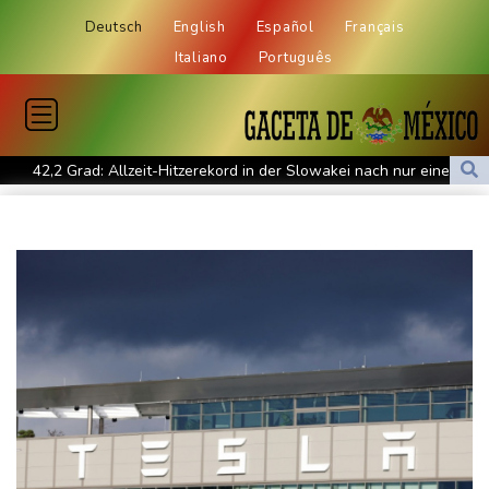
Deutsch
English
Español
Français
Italiano
Português
42,2 Grad: Allzeit-Hitzerekord in der Slowakei nach nur einem
Tag gebrochen
Französische Sängerin Vanessa Paradis gibt Trennung von
Regisseur Benchetrit bekannt
Tour de France Femmes: Lippert sprintet am Etappensieg vorbei
Schwimm-EM: Hentschel/Müller gewinnen Synchron-Bronze
Höhere Trassenpreise: Länder drohen mit Klage
RWE gibt Offshore-Windparkprojekte in den USA auf
Mindestens 38 Soldaten bei Angriffen im Jemen getötet - Huthis
reklamieren Attacke
UEFA hält an FIFA-Boykott fest