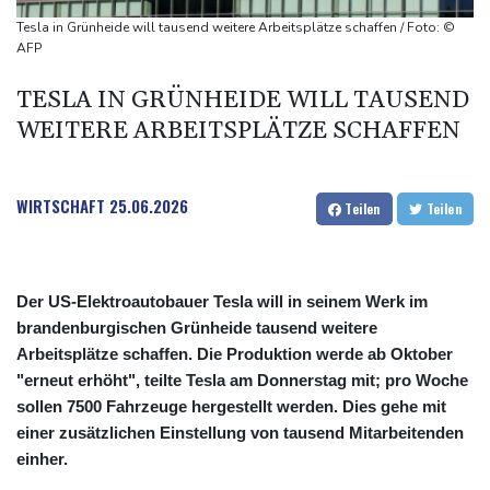
Niedrigwasser: Bilger für Aussetzung von Sonn- und
Tesla in Grünheide will tausend weitere Arbeitsplätze schaffen / Foto: ©
Feiertagsfahrverbot für Lkw
AFP
Millionendeal perfekt: Diomande wechselt nach Madrid
TESLA IN GRÜNHEIDE WILL TAUSEND
WEITERE ARBEITSPLÄTZE SCHAFFEN
WIRTSCHAFT
25.06.2026
Teilen
Teilen
Der US-Elektroautobauer Tesla will in seinem Werk im
brandenburgischen Grünheide tausend weitere
Arbeitsplätze schaffen. Die Produktion werde ab Oktober
"erneut erhöht", teilte Tesla am Donnerstag mit; pro Woche
sollen 7500 Fahrzeuge hergestellt werden. Dies gehe mit
einer zusätzlichen Einstellung von tausend Mitarbeitenden
einher.